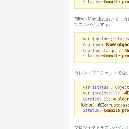
$status
:=
Compile pro
Silicon Mac 上におい
てコンパイルする:
var
$options
;
$statu
New objec
$options
:=
N
$options
.targets:=
$status
:=
Compile pro
カレントプロジェクトでない
var
$status
: Object
4
var
$projectFile
:
$projectFile
:=
Folder
folder
)
.file
("Databas
$status
:=
Compile pro
プロジェクトをコンパイル