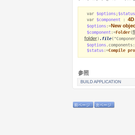
var
$options
;
$statu
4D
var
$component
:
New objec
$options
:=
$component
:=
Folder
(
folder
)
.file
("Compone
$options
.components:
$status
:=
Compile pro
参照
BUILD APPLICATION
前ページ
次ページ