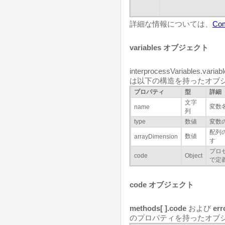
詳細な情報については、
Com
variables オブジェクト
interprocessVariables.vari
は以下の構造を持ったオブジ
プロパティ
型
詳細
文字
変数
name
列
type
数値
変数の
配列の
数値
arrayDimension
す
プロ
code
Object
で定
code オブジェクト
methods[ ].code
および
err
のプロパティを持ったオブジ