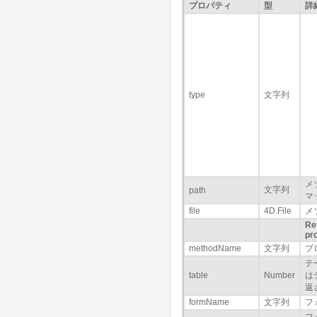
プロパティ
型
詳
type
文字列
メ
文字列
path
マ
file
4D.File
メ
Re
pr
methodName
文字列
プ
テ
table
Number
は
返
formName
文字列
フ