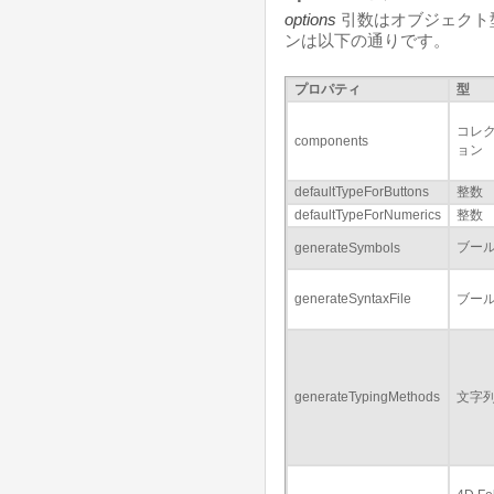
options
引数はオブジェクト
ンは以下の通りです。
プロパティ
型
コレ
components
ョン
defaultTypeForButtons
整数
defaultTypeForNumerics
整数
ブー
generateSymbols
generateSyntaxFile
ブー
generateTypingMethods
文字