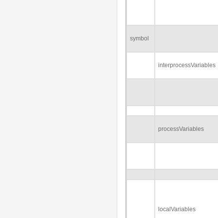
symbol
interprocessVariables
processVariables
localVariables