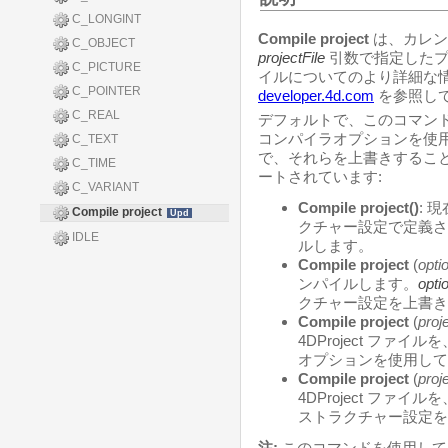
C_LONGINT
Compile project
は、カレン
C_OBJECT
projectFile
引数で指定したプ
C_PICTURE
イルについてのより詳細な
C_POINTER
developer.4d.com
を参照し
C_REAL
デフォルトで、このコマン
コンパイラオプションを使
C_TEXT
で、それらを上書きするこ
C_TIME
ートされています:
C_VARIANT
Compile project()
: 
Compile project
Upd
クチャー設定で定義さ
IDLE
ルします。
Compile project
(
opti
ンパイルします。
opti
クチャー設定を上書き
Compile project
(
proj
4DProject フ
オプションを使用して
Compile project
(
proj
4DProject ファイルを
ストラクチャー設定を
注:
このコマンドを使用して