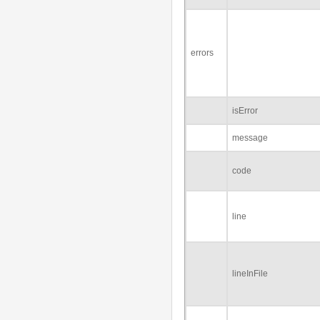
errors
isError
message
code
line
lineInFile