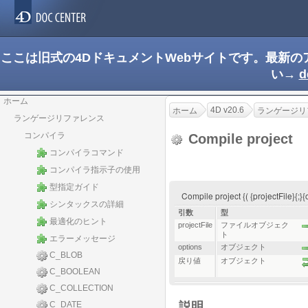
ここは旧式の4DドキュメントWebサイトです。最新
い→
d
ホーム
4D v20.6
ホーム
ランゲージリ
ランゲージリファレンス
コンパイラ
Compile project
コンパイラコマンド
コンパイラ指示子の使用
型指定ガイド
Compile project {( {projectFile}{;
シンタックスの詳細
引数
型
最適化のヒント
projectFile
ファイルオブジェク
ト
エラーメッセージ
options
オブジェクト
C_BLOB
戻り値
オブジェクト
C_BOOLEAN
C_COLLECTION
C_DATE
説明