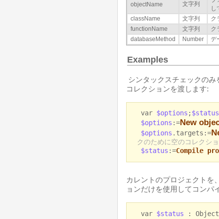
フ
文字列
objectName
し
className
文字列
ク
functionName
文字列
ク
databaseMethod
Number
デ
Examples
シンタックスチェックのみを実
コレクションを渡します:
var
$options
;
$statu
New objec
$options
:=
N
$options
.targets:=
クのために空のコレクショ
$status
:=
Compile pro
カレントのプロジェクトを
ョンだけを使用してコンパイ
var
$status
: Object