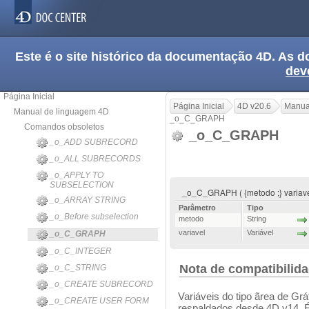
Este é o site histórico da documentação 4D. As
dev
Página Inicial
Página Inicial
4D v20.6
Manua
Manual de linguagem 4D
_o_C_GRAPH
Comandos obsoletos
_o_C_GRAPH
_o_ADD SUBRECORD
_o_ALL SUBRECORDS
_o_APPLY TO
SUBSELECTION
_o_C_GRAPH ( {metodo ;} variavel {
_o_ARRAY STRING
Parâmetro
Tipo
_o_Before subselection
metodo
String
variavel
Variável
_o_C_GRAPH
_o_C_INTEGER
Nota de compatibilid
_o_C_STRING
_o_CREATE SUBRECORD
Variáveis do tipo ãrea de Gr
_o_CREATE USER FORM
respaldados desde 4D v14. É