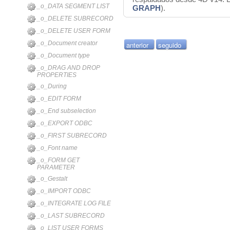
_o_DATA SEGMENT LIST
GRAPH
).
_o_DELETE SUBRECORD
_o_DELETE USER FORM
_o_Document creator
anterior
seguido
_o_Document type
_o_DRAG AND DROP
PROPERTIES
_o_During
_o_EDIT FORM
_o_End subselection
_o_EXPORT ODBC
_o_FIRST SUBRECORD
_o_Font name
_o_FORM GET
PARAMETER
_o_Gestalt
_o_IMPORT ODBC
_o_INTEGRATE LOG FILE
_o_LAST SUBRECORD
_o_LIST USER FORMS