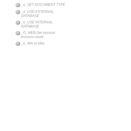
_o_SET DOCUMENT TYPE
_o_USE EXTERNAL
DATABASE
_o_USE INTERNAL
DATABASE
_O_WEB Get session
process count
_o_Win to Mac