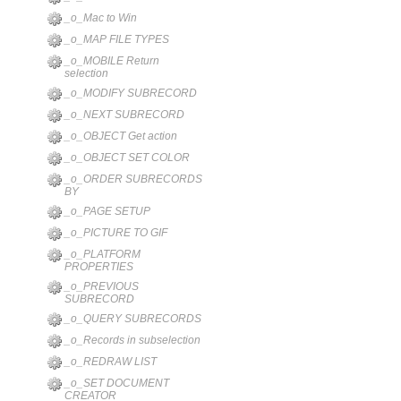
_o_Mac to Win
_o_MAP FILE TYPES
_o_MOBILE Return
selection
_o_MODIFY SUBRECORD
_o_NEXT SUBRECORD
_o_OBJECT Get action
_o_OBJECT SET COLOR
_o_ORDER SUBRECORDS
BY
_o_PAGE SETUP
_o_PICTURE TO GIF
_o_PLATFORM
PROPERTIES
_o_PREVIOUS
SUBRECORD
_o_QUERY SUBRECORDS
_o_Records in subselection
_o_REDRAW LIST
_o_SET DOCUMENT
CREATOR