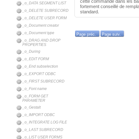
cette commande dans les base
_o_DATA SEGMENT LIST
fortement conseillé de rempla
_o_DELETE SUBRECORD
standard.
_o_DELETE USER FORM
_o_Document creator
_o_Document type
Page préc.
Page suiv.
_o_DRAG AND DROP
PROPERTIES
_o_During
_o_EDIT FORM
_o_End subselection
_o_EXPORT ODBC
_o_FIRST SUBRECORD
_o_Font name
_o_FORM GET
PARAMETER
_o_Gestalt
_o_IMPORT ODBC
_o_INTEGRATE LOG FILE
_o_LAST SUBRECORD
_o_LIST USER FORMS