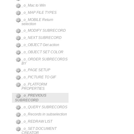
_o_Mac to Win
_o_MAP FILE TYPES
_o_MOBILE Return
selection
_o_MODIFY SUBRECORD
_o_NEXT SUBRECORD
_o_OBJECT Get action
_o_OBJECT SET COLOR
_o_ORDER SUBRECORDS
BY
_o_PAGE SETUP
_o_PICTURE TO GIF
_o_PLATFORM
PROPERTIES
_o_PREVIOUS
SUBRECORD
_o_QUERY SUBRECORDS
_o_Records in subselection
_o_REDRAW LIST
_o_SET DOCUMENT
CREATOR