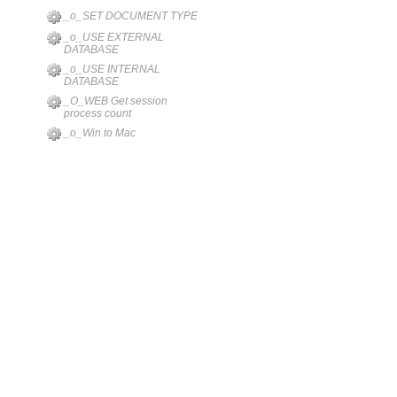
_o_SET DOCUMENT TYPE
_o_USE EXTERNAL
DATABASE
_o_USE INTERNAL
DATABASE
_O_WEB Get session
process count
_o_Win to Mac