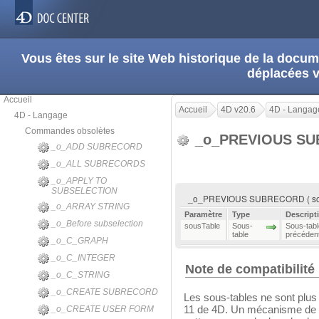
Vous êtes sur le site Web historique de la doc
déplacées 
Accueil
Accueil
4D v20.6
4D - Langag
4D - Langage
Commandes obsolètes
_o_PREVIOUS S
_o_ADD SUBRECORD
_o_ALL SUBRECORDS
_o_APPLY TO
SUBSELECTION
_o_PREVIOUS SUBRECORD ( so
_o_ARRAY STRING
Paramètre
Type
Descript
_o_Before subselection
sousTable
Sous-
Sous-tabl
table
précédent
_o_C_GRAPH
_o_C_INTEGER
Note de compatibilité
_o_C_STRING
_o_CREATE SUBRECORD
Les sous-tables ne sont plus
11 de 4D. Un mécanisme de c
_o_CREATE USER FORM