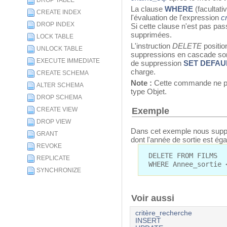
DROP TABLE
La clause
WHERE
(facultativ
CREATE INDEX
l'évaluation de l'expression
c
DROP INDEX
Si cette clause n'est pas pas
supprimées.
LOCK TABLE
L'instruction
DELETE
positio
UNLOCK TABLE
suppressions en cascade son
EXECUTE IMMEDIATE
de suppression
SET DEFAU
charge.
CREATE SCHEMA
Note :
Cette commande ne pr
ALTER SCHEMA
type Objet.
DROP SCHEMA
Exemple
CREATE VIEW
DROP VIEW
Dans cet exemple nous suppr
GRANT
dont l'année de sortie est éga
REVOKE
DELETE FROM FILMS
REPLICATE
WHERE Annee_sortie 
SYNCHRONIZE
Voir aussi
critère_recherche
INSERT