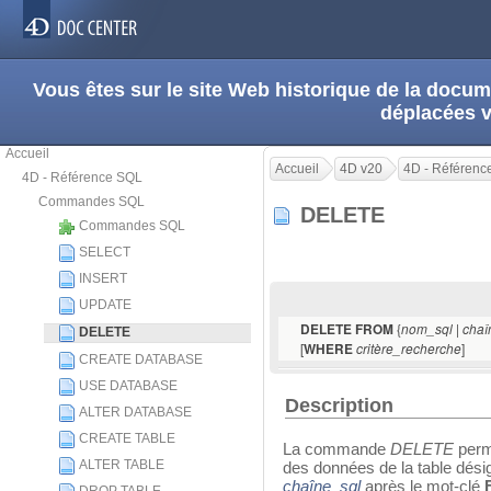
Vous êtes sur le site Web historique de la doc
déplacées 
Accueil
Accueil
4D v20
4D - Référenc
4D - Référence SQL
Commandes SQL
DELETE
Commandes SQL
SELECT
INSERT
UPDATE
{
|
DELETE FROM
nom_sql
chaî
DELETE
[
]
WHERE
critère_recherche
CREATE DATABASE
USE DATABASE
Description
ALTER DATABASE
CREATE TABLE
La commande
DELETE
perme
ALTER TABLE
des données de la table dési
chaîne_sql
après le mot-clé