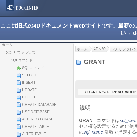
ここは旧式の4DドキュメントWebサイトです。最新
い→
d
ホーム
4D v20
ホーム
SQLリファレ
SQLリファレンス
SQLコマンド
GRANT
SQLコマンド
SELECT
INSERT
UPDATE
GRANT
[
READ
|
READ_WRITE
DELETE
CREATE DATABASE
説明
USE DATABASE
ALTER DATABASE
GRANT
コマンドは
sql_nam
セス権を設定するために使
CREATE TABLE
の
sql_name
引数で指定する
ALTER TABLE