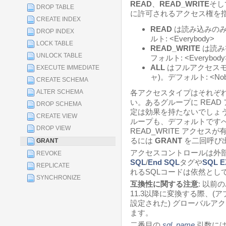
READ
、
READ_WRITE
そし
DROP TABLE
に許可されるアクセス権を指
CREATE INDEX
READ
は読み込みのみ
DROP INDEX
ルト: <Everybody>
LOCK TABLE
READ_WRITE
は読み
UNLOCK TABLE
フォルト: <Everybody
ALL
はフルアクセスモ
EXECUTE IMMEDIATE
ャ)。デフォルト: <Nob
CREATE SCHEMA
ALTER SCHEMA
各アクセスタイプはそれぞ
い。あるグループに REA
DROP SCHEMA
定は効果を持たないでしょ
CREATE VIEW
ループも、デフォルトです
DROP VIEW
READ_WRITE アクセス
るには
GRANT
を二回呼び出
GRANT
アクセスコントロールは外
REVOKE
SQL
/
End SQL
タグや
SQL 
REPLICATE
れるSQLコードは依然とし
SYNCHRONIZE
互換性に関する注意
: 以
11.3以降に変換する際、(
設定された) グローバルア
ます。
二番目の
sql_name
引数には