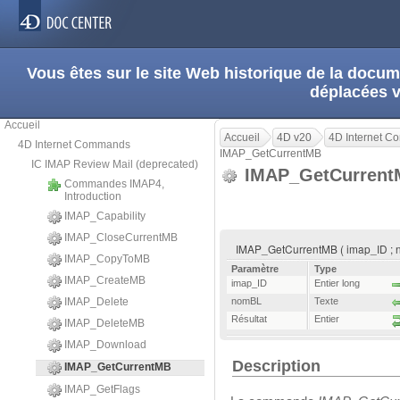
Vous êtes sur le site Web historique de la doc
déplacées 
Accueil
Accueil
4D v20
4D Internet 
4D Internet Commands
IMAP_GetCurrentMB
IC IMAP Review Mail (deprecated)
IMAP_GetCurren
Commandes IMAP4,
Introduction
IMAP_Capability
IMAP_CloseCurrentMB
IMAP_GetCurrentMB ( imap_ID ; n
IMAP_CopyToMB
Paramètre
Type
IMAP_CreateMB
imap_ID
Entier long
IMAP_Delete
nomBL
Texte
Résultat
Entier
IMAP_DeleteMB
IMAP_Download
Description
IMAP_GetCurrentMB
IMAP_GetFlags