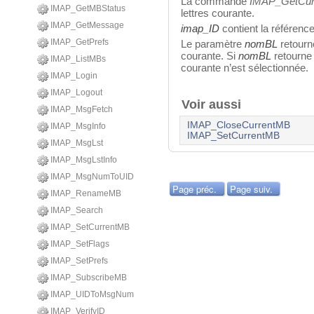
La commande
IMAP_GetCur
IMAP_GetMBStatus
lettres courante.
IMAP_GetMessage
imap_ID
contient la référenc
IMAP_GetPrefs
Le paramètre
nomBL
retourne
courante. Si
nomBL
retourne 
IMAP_ListMBs
courante n’est sélectionnée.
IMAP_Login
IMAP_Logout
Voir aussi
IMAP_MsgFetch
IMAP_CloseCurrentMB
IMAP_MsgInfo
IMAP_SetCurrentMB
IMAP_MsgLst
IMAP_MsgLstInfo
IMAP_MsgNumToUID
Page préc.
Page suiv.
IMAP_RenameMB
IMAP_Search
IMAP_SetCurrentMB
IMAP_SetFlags
IMAP_SetPrefs
IMAP_SubscribeMB
IMAP_UIDToMsgNum
IMAP_VerifyID