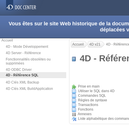
Vous êtes sur le site Web historique de la doc
déplacées 
Accueil
Accueil
4D v21
4D - Référenc
4D - Mode Développement
4D Server - Référence
4D - Référ
Fonctionnalités obsolètes ou
supprimées
4D ODBC Driver
4D - Référence SQL
4D Clés XML Backup
Prise en main
4D Clés XML BuildApplication
Utiliser le SQL dans 4D
Commandes SQL
Règles de syntaxe
Transactions
Fonctions
Annexes
Liste alphabétique des comman