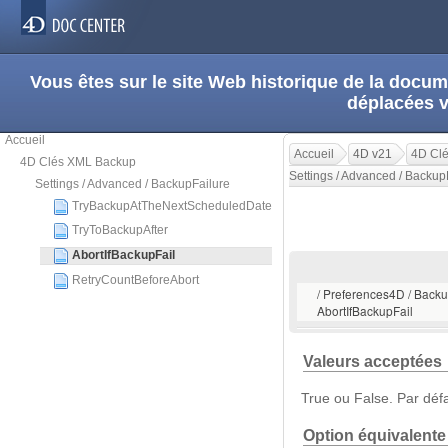
Vous êtes sur le site Web historique de la doc
déplacées 
Accueil
Accueil
4D v21
4D Cl
4D Clés XML Backup
Settings / Advanced / Backup
Settings / Advanced / BackupFailure
TryBackupAtTheNextScheduledDate
TryToBackupAfter
AbortIfBackupFail
RetryCountBeforeAbort
/ Preferences4D / Backup
AbortIfBackupFail
Valeurs acceptées
True ou False. Par défa
Option équivalente