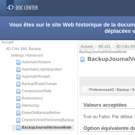
Vous êtes sur le site Web historique de la doc
déplacées 
Accueil
Accueil
4D v21
4D Clés X
4D Clés XML Backup
BackupJournalVerboseMode
Settings / Advanced
BackupJournal
AutomaticRestore
AutomaticLogIntegration
AutomaticRestart
BackupIfDataChange
/ Preferences4D / Backup / 
CompressionRate
Redundancy
Valeurs acceptées
Interlacing
EraseOldBackupBefore
True ou False. Par défaut :
CheckArchiveFileDuringBackup
Option équivalente d
BackupJournalVerboseMode