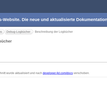
s-Website. Die neue und aktualisierte Dokumentation
us
Debug-Logbücher
Beschreibung der Logbücher
gbücher
nitt wurde aktualisiert und nach
developer.4d.com/docs
verschoben.