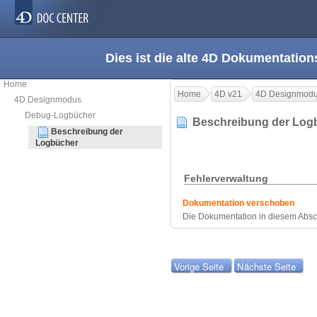
Dies ist die alte 4D Dokumentation
Home
Home
4D v21
4D Designmod
4D Designmodus
Debug-Logbücher
Beschreibung der Lo
Beschreibung der
Logbücher
Fehlerverwaltung
Dokumentation verschoben
Die Dokumentation in diesem Absch
Vorige Seite
Nächste Seite