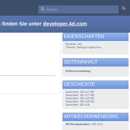
 finden Sie unter
developer.4d.com
EIGENSCHAFTEN
Produkt: 4D
Thema: Debug-Logbücher
SEITENINHALT
Fehlerverwaltung
GESCHICHTE
Geändert: 4D v17 R5
Geändert: 4D v17 R6
Geändert: 4D v18 R2
Geändert: 4D v18 R3
Geändert: 4D v19
ARTIKELVERWENDUNG
4D Designmodus
( 4D v21)