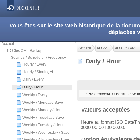
Vous êtes sur le site Web historique de la doc
déplacées 
Accueil
Accueil
4D v21
4D Clés XML 
4D Clés XML Backup
Settings / Scheduler / Frequency
Daily / Hour
Hourly / Every
Hourly / StartingAt
Daily / Every
Daily / Hour
/ Preferences4D / Backup / Setti
Weekly / Every
Weekly / Monday / Save
Valeurs acceptées
Weekly / Monday / Hour
Weekly / Tuesday / Save
Heure au format ISO DateTim
Weekly / Tuesday / Hour
0000-00-00T00:00:00.
Weekly / Wednesday / Save
Option équivalente da