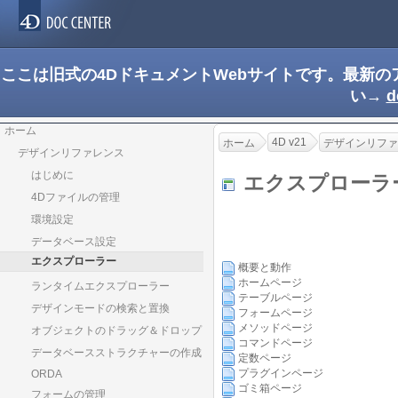
ここは旧式の4DドキュメントWebサイトです。最新
い→
d
ホーム
4D v21
ホーム
デザインリファ
デザインリファレンス
はじめに
エクスプロー
4Dファイルの管理
環境設定
データベース設定
エクスプローラー
概要と動作
ホームページ
ランタイムエクスプローラー
テーブルページ
デザインモードの検索と置換
フォームページ
メソッドページ
オブジェクトのドラッグ＆ドロップ
コマンドページ
データベースストラクチャーの作成
定数ページ
プラグインページ
ORDA
ゴミ箱ページ
フォームの管理