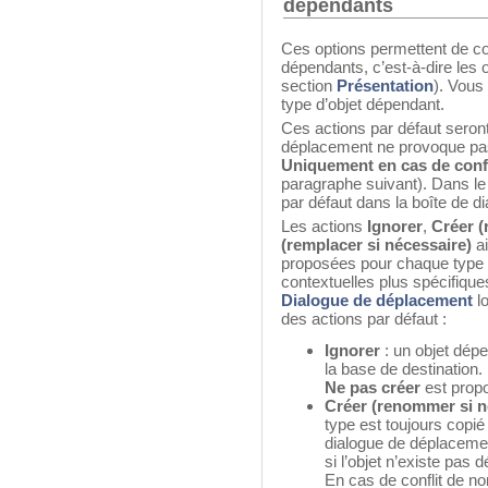
dépendants
Ces options permettent de co
dépendants, c’est-à-dire les o
section
Présentation
). Vous
type d’objet dépendant.
Ces actions par défaut seron
déplacement ne provoque pas d
Uniquement en cas de conf
paragraphe suivant). Dans le 
par défaut dans la boîte de 
Les actions
Ignorer
,
Créer (
(remplacer si nécessaire)
ai
proposées pour chaque type d
contextuelles plus spécifiqu
Dialogue de déplacement
lo
des actions par défaut :
Ignorer
: un objet dép
la base de destination.
Ne pas créer
est propo
Créer (renommer si n
type est toujours copié
dialogue de déplacemen
si l’objet n’existe pas 
En cas de conflit de no