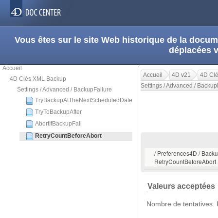
Vous êtes sur le site Web historique de la doc
déplacées 
Accueil
Accueil
4D v21
4D Cl
4D Clés XML Backup
Settings / Advanced / Backup
Settings / Advanced / BackupFailure
TryBackupAtTheNextScheduledDate
TryToBackupAfter
AbortIfBackupFail
RetryCountBeforeAbort
/ Preferences4D / Backup
RetryCountBeforeAbort
Valeurs acceptées
Nombre de tentatives. P