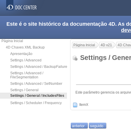
Este é o site histórico da documentação 4D. As
dev
Página Inicial
Página Inicial
4D v21
4D Cha
4D Chaves XML Backup
Apresentação
Settings / Gener
Settings / Advanced
Settings / Advanced / BackupFailure
Settings / Advanced /
FileSegmentation
Settings / Advanced / SetNumber
Settings / General
Este parâmetro gerencia os arquiv
Settings / General / IncludesFiles
Settings / Scheduler / Frequency
ItemX
anterior
seguido