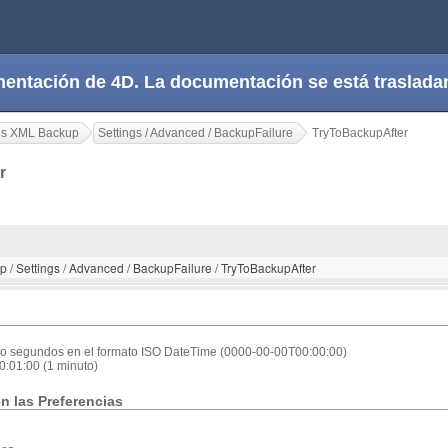
cumentación de 4D. La documentación se está trasla
es XML Backup
Settings / Advanced / BackupFailure
TryToBackupAfter
er
p / Settings / Advanced / BackupFailure / TryToBackupAfter
 o segundos en el formato ISO DateTime (0000-00-00T00:00:00)
0:01:00 (1 minuto)
n las Preferencias