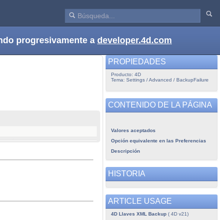
dando progresivamente a
developer.4d.com
PROPIEDADES
Producto: 4D
Tema: Settings / Advanced / BackupFailure
CONTENIDO DE LA PÁGINA
Valores aceptados
Opción equivalente en las Preferencias
Descripción
HISTORIA
ARTICLE USAGE
4D Llaves XML Backup
( 4D v21)