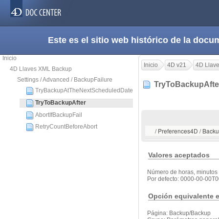
Este es el sitio web histórico de la do
Inicio
Inicio
4D v21
4D Llav
4D Llaves XML Backup
Settings / Advanced / BackupFailure
TryToBackupAft
TryBackupAtTheNextScheduledDate
TryToBackupAfter
AbortIfBackupFail
RetryCountBeforeAbort
/ Preferences4D / Backu
Valores aceptados
Número de horas, minutos
Por defecto: 0000-00-00T0
Opción equivalente e
Página: Backup/Backup