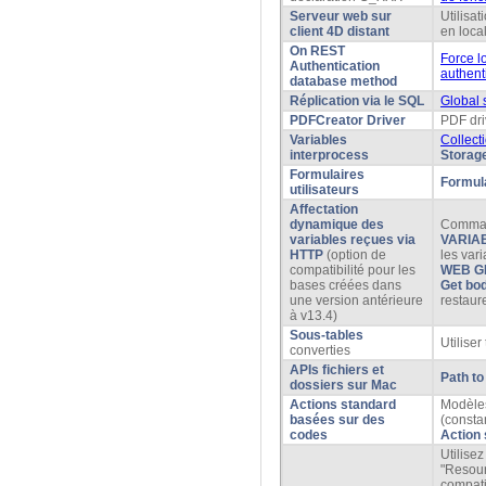
Serveur web sur
Utilisa
client 4D distant
en loca
On REST
Force lo
Authentication
authenti
database method
Réplication via le SQL
Global
PDFCreator Driver
PDF dri
Variables
Collect
interprocess
Storag
Formulaires
Formul
utilisateurs
Affectation
dynamique des
Comma
variables reçues via
VARIA
HTTP
(option de
les var
compatibilité pour les
WEB G
bases créées dans
Get bod
une version antérieure
restaure
à v13.4)
Sous-tables
Utiliser
converties
APIs fichiers et
Path to
dossiers sur Mac
Actions standard
Modèle
basées sur des
(consta
codes
Action
Utilisez
"Resour
compati