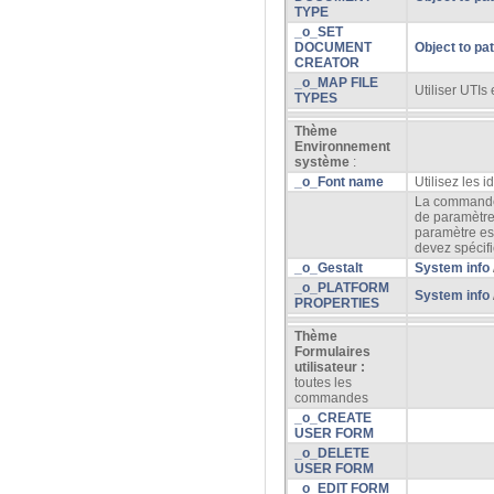
TYPE
_o_SET
DOCUMENT
Object to pa
CREATOR
_o_MAP FILE
Utiliser UTIs e
TYPES
Thème
Environnement
système
:
_o_Font name
Utilisez les i
La comman
de paramètre 
paramètre es
devez spécifi
_o_Gestalt
System info
_o_PLATFORM
System info
PROPERTIES
Thème
Formulaires
utilisateur :
toutes les
commandes
_o_CREATE
USER FORM
_o_DELETE
USER FORM
_o_EDIT FORM