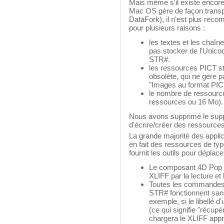
Mais même s'il existe encore
Mac OS gère de façon transp
DataFork), il n'est plus rec
pour plusieurs raisons :
les textes et les cha
pas stocker de l'Unic
STR#.
les ressources PICT s
obsolète, qui ne gère pa
"Images au format PIC
le nombre de ressources
ressources ou 16 Mo)
Nous avons supprimé le sup
d'écrire/créer des ressources
La grande majorité des applic
en fait des ressources de ty
fournit les outils pour dépla
Le composant 4D Pop p
XLIFF par la lecture et
Toutes les commandes e
STR# fonctionnent sans
exemple, si le libellé 
(ce qui signifie "récup
chargera le XLIFF approp