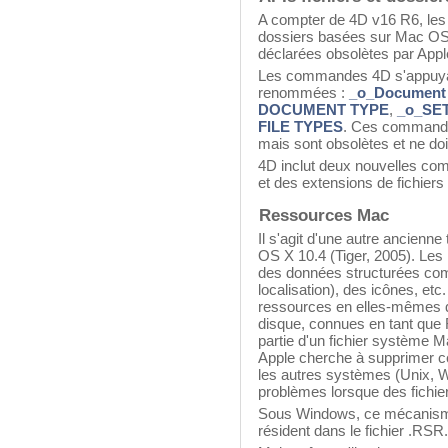
A compter de 4D v16 R6, les 
dossiers basées sur Mac OS 
déclarées obsolètes par Appl
Les commandes 4D s'appuyan
renommées :
_o_Document 
DOCUMENT TYPE
,
_o_SE
FILE TYPES
. Ces commandes
mais sont obsolètes et ne doi
4D inclut deux nouvelles c
et des extensions de fichiers
Ressources Mac
Il s'agit d'une autre ancien
OS X 10.4 (Tiger, 2005). Les
des données structurées com
localisation), des icônes, etc.
ressources en elles-mêmes qu
disque, connues en tant que
partie d'un fichier système 
Apple cherche à supprimer ce
les autres systèmes (Unix, W
problèmes lorsque des fichier
Sous Windows, ce mécanisme
résident dans le fichier .RSR.