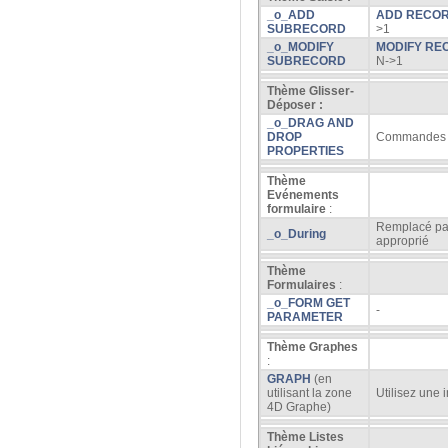
_o_ADD
ADD RECO
SUBRECORD
>1
_o_MODIFY
MODIFY RE
SUBRECORD
N->1
Thème Glisser-
Déposer :
_o_DRAG AND
DROP
Commandes 
PROPERTIES
Thème
Evénements
formulaire
:
Remplacé p
_o_During
approprié
Thème
Formulaires
:
_o_FORM GET
-
PARAMETER
Thème Graphes
:
GRAPH
(en
utilisant la zone
Utilisez une
4D Graphe)
Thème Listes