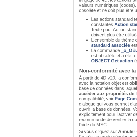
valeurs numériques (codes).
obsolète et ne doit plus être ut
Les actions standard t
constantes
Action st
Texte pour Action stand
doivent plus être utilisé
L'ensemble du thème 
standard associée
est
La commande
_o_OBJ
est obsolète et a été 
OBJECT Get action
(
Non-conformité avec la 
À partir de 4D v20, la confo
avec la notation objet est
obl
base de données dans laquell
accéder aux propriétés de l
compatibilité, voir
Page Comp
dialogue qui vous permet d'ac
ouvrir la base de données. 
explicitement pour l'activer d
recommandé de vérifier la comp
l'aide du MSC.
Si vous cliquez sur
Annuler
l'accès au mode développem