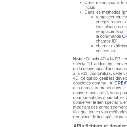
Créer de nouveaux form
inclus
Dans les méthodes (proje
remplacer toute
enregistrements
les sélections o
remplacer la c
la commande
C
champs ID)
charger explicit
nécessaire.
Note :
Depuis 4D v14 R3, vou
spécial "id_added_by_conver
de la conversion d'une base 
à la v11. Jusqu'alors, cette 
4D, ce qui obligeait les dév
obsolètes comme
_o_CRE
des enregistrements dans les
nouvelle possibilité, vous p
comportant des sous-tables 
conserver le lien spécial "Lie
modifiant des enregistrement
fois que toutes vos méthodes
remplacer le lien spécial pa
APIs fichiers et dossie