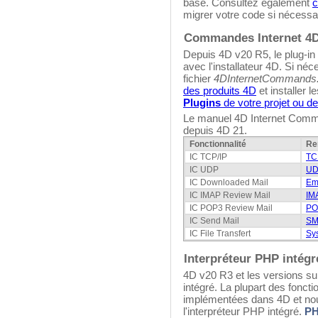
base. Consultez également
c
migrer votre code si nécessa
Commandes Internet 4
Depuis 4D v20 R5, le plug-in
avec l'installateur 4D. Si né
fichier
4DInternetCommands
des produits 4D
et installer l
Plugins
de votre projet ou d
Le manuel 4D Internet Comman
depuis 4D 21.
Fonctionnalité
Re
IC TCP/IP
TC
IC UDP
UD
IC Downloaded Mail
Ema
IC IMAP Review Mail
IM
IC POP3 Review Mail
PO
IC Send Mail
SM
IC File Transfert
Sy
Interpréteur PHP intégr
4D v20 R3 et les versions sui
intégré. La plupart des fonct
implémentées dans 4D et no
l'interpréteur PHP intégré.
PH