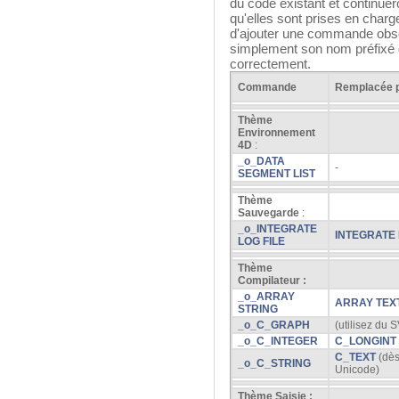
du code existant et continuer
qu'elles sont prises en char
d'ajouter une commande obso
simplement son nom préfixé de
correctement.
Commande
Remplacée 
Thème
Environnement
4D
:
_o_DATA
-
SEGMENT LIST
Thème
Sauvegarde
:
_o_INTEGRATE
INTEGRATE 
LOG FILE
Thème
Compilateur :
_o_ARRAY
ARRAY TEX
STRING
_o_C_GRAPH
(utilisez du
_o_C_INTEGER
C_LONGINT
C_TEXT
(dès
_o_C_STRING
Unicode)
Thème Saisie :