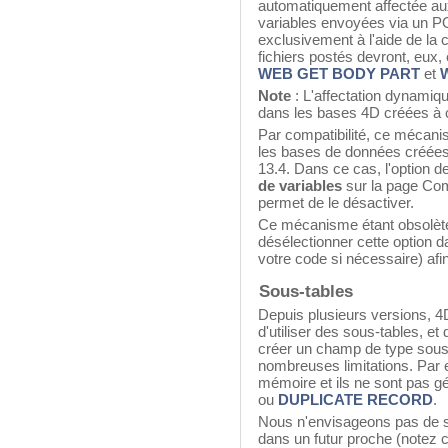
automatiquement affectée aux
variables envoyées via un P
exclusivement à l'aide de 
fichiers postés devront, eux
WEB GET BODY PART
et
W
Note
: L'affectation dynamiq
dans les bases 4D créées à c
Par compatibilité, ce mécani
les bases de données créées 
13.4. Dans ce cas, l'option d
de variables
sur la page Comp
permet de le désactiver.
Ce mécanisme étant obsolète
désélectionner cette option 
votre code si nécessaire) afin 
Sous-tables
Depuis plusieurs versions, 4
d'utiliser des sous-tables, et
créer un champ de type sous
nombreuses limitations. Par 
mémoire et ils ne sont pas 
ou
DUPLICATE RECORD
.
Nous n'envisageons pas de s
dans un futur proche (notez 