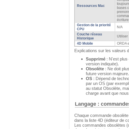
toujours
Ressources Mac
bases c
prenons
comman
écriture
Gestion de la priorité
N/A
CPU
Couche réseau
Utilise
Historique
4D Mobile
ORDA e
Explications sur les valeurs d
Supprimé
: N'est plus
version indiquée).
Obsolète
: Ne doit plu
future version majeure.
OS
: Dépend de techno
par un OS (par exemple
au statut Obsolète, ma
charge avant que nous 
Langage : commandes
Chaque commande obsolète est
dans la liste 4D (éditeur de c
Les commandes obsolètes (o