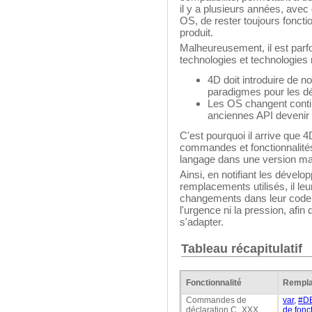
il y a plusieurs années, avec
OS, de rester toujours foncti
produit.
Malheureusement, il est parfo
technologies et technologies 
4D doit introduire de n
paradigmes pour les d
Les OS changent contin
anciennes API devenir 
C'est pourquoi il arrive que
commandes et fonctionnalités,
langage dans une version maj
Ainsi, en notifiant les déve
remplacements utilisés, il le
changements dans leur code :
l'urgence ni la pression, afi
s'adapter.
Tableau récapitulatif
Fonctionnalité
Rempla
Commandes de
var
,
#DE
déclaration C_XXX
de fonc