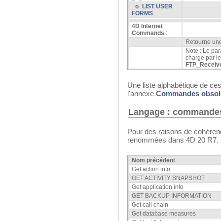
_o_LIST USER
FORMS
4D Internet
Commands
:
Retourne une
Note : Le pa
charge par 
FTP_Receiv
Une liste alphabétique de c
l'annexe
Commandes obsol
Langage : commande
Pour des raisons de cohéren
renommées dans 4D 20 R7.
Nom précédent
Get action info
GET ACTIVITY SNAPSHOT
Get application info
GET BACKUP INFORMATION
Get call chain
Get database measures