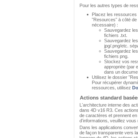
Pour les autres types de res
Placez les ressources 
"Resources" à côté de 
nécessaire) :
Sauvegardez les
fichiers .txt.
Sauvegardez les 
jpg/.png/etc. sép
Sauvegardez les
fichiers png.
Stockez vos ress
appropriée (par 
dans un documen
Utilisez le dossier "R
Pour récupérer dynami
ressources, utilisez
Do
Actions standard basée
L'architecture interne des ac
dans 4D v16 R3. Ces action
de caractères et prennent en
d'informations, veuillez vous 
Dans les applications convert
de façon transparente vers la
langage de 4D, les actions s