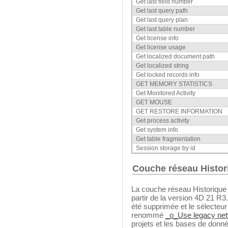
Get last field number
Get last query path
Get last query plan
Get last table number
Get license info
Get license usage
Get localized document path
Get localized string
Get locked records info
GET MEMORY STATISTICS
Get Monitored Activity
GET MOUSE
GET RESTORE INFORMATION
Get process activity
Get system info
Get table fragmentation
Session storage by id
Couche réseau Histor
La couche réseau Historique 
partir de la version 4D 21 R3
été supprimée et le sélecteu
renommé
_o_Use legacy net
projets et les bases de donné