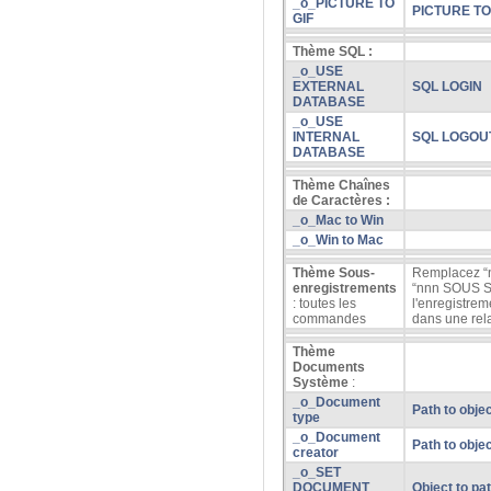
_o_PICTURE TO
PICTURE T
GIF
Thème SQL :
_o_USE
EXTERNAL
SQL LOGIN
DATABASE
_o_USE
INTERNAL
SQL LOGOU
DATABASE
Thème Chaînes
de Caractères :
_o_Mac to Win
_o_Win to Mac
Thème Sous-
Remplacez 
enregistrements
“nnn SOUS S
: toutes les
l'enregistrem
commandes
dans une rel
Thème
Documents
Système
:
_o_Document
Path to obje
type
_o_Document
Path to obje
creator
_o_SET
DOCUMENT
Object to pa