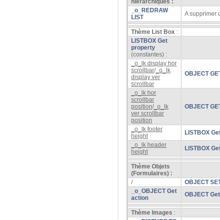
hiérarchiques :
_o_REDRAW
A supprimer d
LIST
Thème List Box
:
LISTBOX Get
property
(constantes) :
_o_lk display hor
scrollbar
/
_o_lk
OBJECT GE
display ver
scrollbar
_o_lk hor
scrollbar
position
/
_o_lk
OBJECT GET
ver scrollbar
position
_o_lk footer
LISTBOX Get 
height
_o_lk header
LISTBOX Get
height
Thème Objets
(Formulaires)
:
/
OBJECT SE
_o_OBJECT Get
OBJECT Get 
action
Thème Images
: