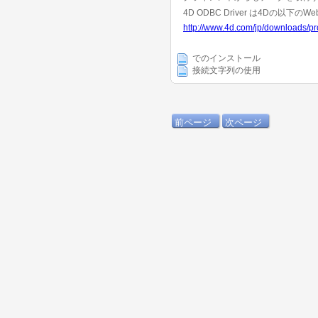
4D ODBC Driver は4Dの以
http://www.4d.com/jp/downloads/pr
でのインストール
接続文字列の使用
前ページ
次ページ