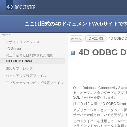
ここは旧式の4DドキュメントWebサイト
ホーム
4D v21 R3
4D ODBC Dr
ホーム
デザインリファレンス
4D Server
4D ODBC D
廃止予定または削除された機能
4D ODBC Driver
SQLリファレンス
バックアップ設定ファイル
アプリケーションビルド設定ファイル
Open Database Connect
る、オープンスタンダードなアプリケ
SQLサーバーを提供します。
注:
4D v19 以降、4D ODBC D
アプリケーションとデータベース間の接
サーバーが解されている必要があり
このドライバーを使用して、Word、Exc
クライアントからもデータを取得