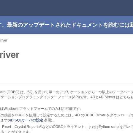
です。最新のアップデートされたドキュメントを読むには
iver
river
ivity Standard (ODBC) は、SQLを用いて単一のアプリケーションから一つ以上の
ーションプログラミングインターフェース(API)です。4Dと4D Server はど
river はWindows プラットフォームでのみ利用可能です。
続をODBCを使用して設定するためには、4D のODBC Driver をダウンロード
ます(
4D SQLサーバの設定
参照)。
el、Crystal Reports®などのODBCクライアント、またはPython scriptを用
することができます。