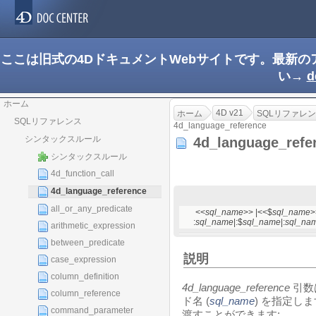
ここは旧式の4DドキュメントWebサイトです。最新
い→
d
ホーム
4D v21
ホーム
SQLリファレ
SQLリファレンス
4d_language_reference
シンタックスルール
4d_language_ref
シンタックスルール
4d_function_call
4d_language_reference
all_or_any_predicate
<<
sql_name
>> |<<$
sql_name
>
:
sql_name
|:$
sql_name
|:
sql_na
arithmetic_expression
between_predicate
説明
case_expression
column_definition
4d_language_reference
引数
column_reference
ド名 (
sql_name
) を指定し
command_parameter
渡すことができます: