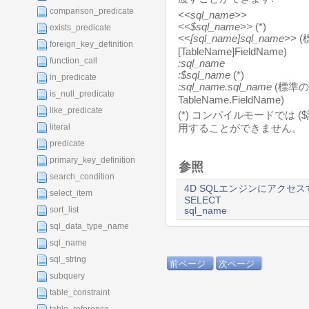
comparison_predicate
<<sql_name>>
<<$sql_name>>
(*)
exists_predicate
<<[sql_name]sql_name>>
(
foreign_key_definition
[TableName]FieldName)
function_call
:sql_name
:$sql_name
(*)
in_predicate
:sql_name.sql_name
(
標準の
is_null_predicate
TableName.FieldName)
like_predicate
(*) コンパイルモードでは 
literal
用することができません。
predicate
primary_key_definition
参照
search_condition
4D SQLエンジンにアクセス
select_item
SELECT
sort_list
sql_name
sql_data_type_name
sql_name
sql_string
前ページ
次ページ
subquery
table_constraint