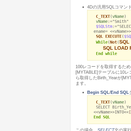
4Dの汎用SQLコマン
C_TEXT
(
vName
)
vName
:="Smith"
$SQLStm
:="SELEC
ename= <<vName>>
SQL EXECUTE
(
$SQ
SQL 
While
(
Not
(
SQL LOAD
End while
100レコードを取得するた
[MYTABLE]テーブルに1
ら取得したBirth_Yearが[M
ます。
Begin SQL
/
End SQL
C_TEXT
(
vName
)
SELECT Birth_Ye
<<vName>>INTO<<
[
End SQL
この場合、
SELECT
文の実行