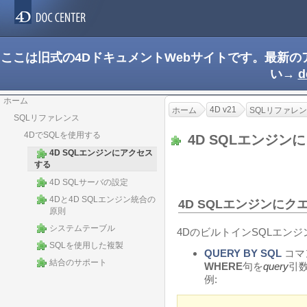
ここは旧式の4DドキュメントWebサイトです。最新
い→
d
ホーム
4D v21
ホーム
SQLリファレ
SQLリファレンス
4DでSQLを使用する
4D SQLエンジ
4D SQLエンジンにアクセス
する
4D SQLサーバの設定
4Dと4D SQLエンジン統合の
4D SQLエンジンに
原則
システムテーブル
4DのビルトインSQLエン
SQLを使用した複製
QUERY BY SQL
コマ
結合のサポート
WHERE
句を
query
引
例: