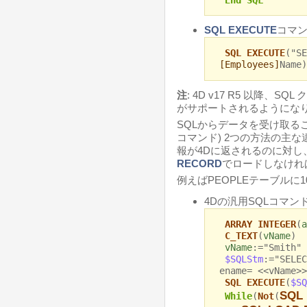
SQL EXECUTE
コマン
SQL EXECUTE
("SE
[Employees]
Name)
注
: 4D v17 R5 以降
がサポートされるようにな
SQLからデータを受け取るこ
コマンド) 2つの方法の主
報が4Dに返されるのに対し
RECORD
でロードしなけれ
例えばPEOPLEテーブルに
4Dの汎用SQLコマン
ARRAY INTEGER
(
a
C_TEXT
(
vName
)
vName
:="Smith"
$SQLStm
:="SELEC
ename= <<vName>>
SQL EXECUTE
(
$SQ
SQL 
While
(
Not
(