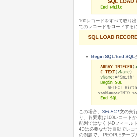
SQL LOAD
End while
100レコードをすべて取り
てのレコードをロードするに
SQL LOAD RECOR
Begin SQL
/
End SQL
ARRAY INTEGER
(
a
C_TEXT
(
vName
)
vName
:="Smith"
Begin SQL
SELECT Birth_Y
<<vName>>INTO <<
End SQL
この場合、
SELECT
文の実行後
り、各要素は100レコード
配列ではなく (4Dフィール
4Dは必要なだけ自動でレ
の例題で、 PEOPLEテー