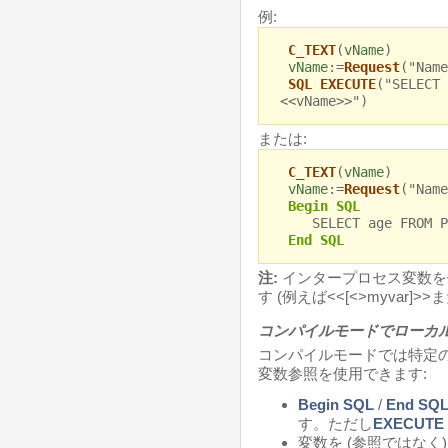
例:
C_TEXT
(
vName
)
vName
:=
Request
("Name
SQL EXECUTE
("SELECT 
<<vName>>")
または:
C_TEXT
(
vName
)
vName
:=
Request
("Name
Begin SQL
SELECT age FROM PEO
End SQL
注:
インタープロセス変数を使
す (例えば<<[<>myvar]>>ま
コンパイルモードでローカ
コンパイルモードでは特定の
変数参照を使用できます:
Begin SQL
/
End SQ
す。ただし
EXECUTE 
変数を (参照ではなく