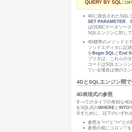
QUERY BY SQL
(
[OF
4Dに統合されたSQLコ
SET PARAMETER
、
はODBCデータソー
SQLエンジンに対し
4D標準のメソッドエ
ソッドエディタに記述
を
Begin SQL
と
End 
プリタは、これらのタ
コードはSQLエンジン
ている場合は他のエン
4DとSQLエンジン間
4D表現式の参照
すべてのタイプの有効な4D表
をSQL式の
WHERE
と
INTO
示すために、以下のいずれか
参照を"<<"と">>"
参照の前にコロン":"