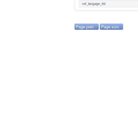
ref_langage_4d
Page préc.
Page suiv.