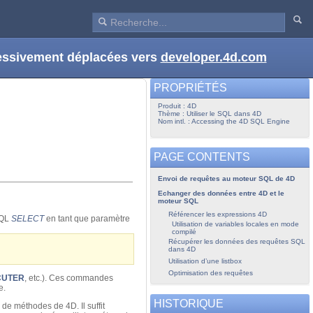
ressivement déplacées vers
developer.4d.com
PROPRIÉTÉS
Produit : 4D
Thème : Utiliser le SQL dans 4D
Nom intl. : Accessing the 4D SQL Engine
PAGE CONTENTS
Envoi de requêtes au moteur SQL de 4D
Echanger des données entre 4D et le
moteur SQL
Référencer les expressions 4D
SQL
SELECT
en tant que paramètre
Utilisation de variables locales en mode
compilé
Récupérer les données des requêtes SQL
dans 4D
Utilisation d’une listbox
Optimisation des requêtes
CUTER
, etc.). Ces commandes
e.
HISTORIQUE
de méthodes de 4D. Il suffit