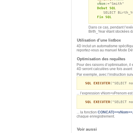
vNom
:="Smith"
Debut SQL
SELECT Birth_Year
Fin SQL
Dans ce cas, pendant l’exéc
Birth_Year étant stockées
Utilisation d’une listbox
4D inclut un automatisme spécifiq
reportez-vous au manuel Mode Dé
Optimisation des requêtes
Pour des raisons d’optimisation, il
4D seront calculées une fois avant
Par exemple, avec l’instruction suiv
SQL EXECUTER
("SELECT no
... l’expression vNom+vPrenom est c
SQL EXECUTER
("SELECT no
... la fonction
CONCAT(<<vNom>>,
chaque enregistrement.
Voir aussi