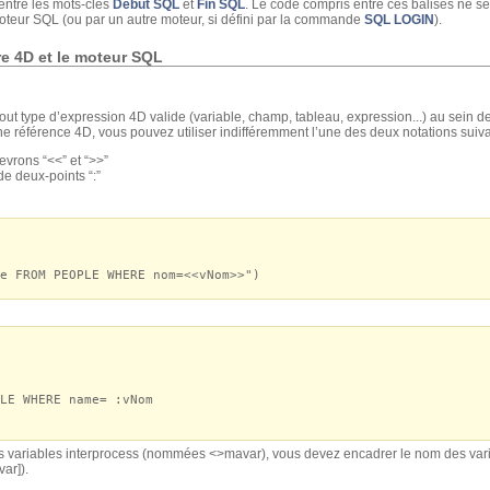
entre les mots-clés
Debut SQL
et
Fin SQL
. Le code compris entre ces balises ne se
oteur SQL (ou par un autre moteur, si défini par la commande
SQL LOGIN
).
e 4D et le moteur SQL
à tout type d’expression 4D valide (variable, champ, tableau, expression...) au sein 
 référence 4D, vous pouvez utiliser indifféremment l’une des deux notations suiva
evrons “<<” et “>>”
de deux-points “:”
e FROM PEOPLE WHERE nom=<<vNom>>")
E WHERE name= :vNom
 variables interprocess (nommées <>mavar), vous devez encadrer le nom des varia
ar]).