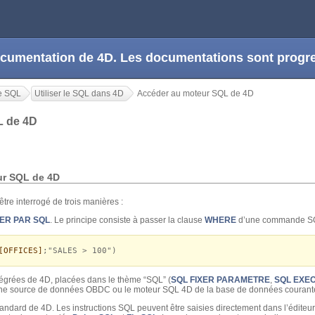
 documentation de 4D. Les documentations sont prog
e SQL
Utiliser le SQL dans 4D
Accéder au moteur SQL de 4D
L de 4D
ur SQL de 4D
tre interrogé de trois manières :
ER PAR SQL
. Le principe consiste à passer la clause
WHERE
d’une commande 
[OFFICES]
;"SALES > 100")
égrées de 4D, placées dans le thème “SQL” (
SQL FIXER PARAMETRE
,
SQL EXE
une source de données OBDC ou le moteur SQL 4D de la base de données courant
tandard de 4D. Les instructions SQL peuvent être saisies directement dans l’éditeur 