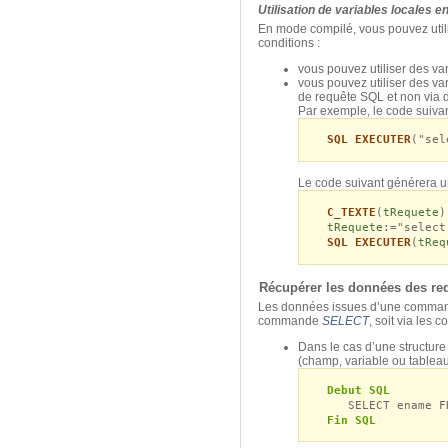
Utilisation de variables locales 
En mode compilé, vous pouvez utili
conditions :
vous pouvez utiliser des va
vous pouvez utiliser des v
de requête SQL et non via 
Par exemple, le code suiva
SQL EXECUTER
("sel
Le code suivant générera u
C_TEXTE
(
tRequete
)
tRequete
:="select
SQL EXECUTER
(
tReq
Récupérer les données des re
Les données issues d’une comm
commande
SELECT
, soit via les
Dans le cas d’une structur
(champ, variable ou tablea
Debut SQL
SELECT ename FRO
Fin SQL