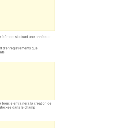
ue élément stockant une année de
nt d’enregistrements que
ts :
a boucle entraînera la création de
 stockée dans le champ