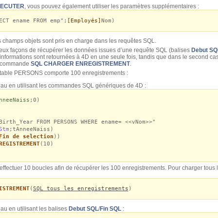
XECUTER
, vous pouvez également utiliser les paramètres supplémentaires :
ECT ename FROM emp";
[Employés]
Nom)
 champs objets sont pris en charge dans les requêtes SQL.
 deux façons de récupérer les données issues d’une requête SQL (balises
Debut SQ
 informations sont retournées à 4D en une seule fois, tandis que dans le second ca
la commande
SQL CHARGER ENREGISTREMENT
.
 table PERSONS comporte 100 enregistrements :
au en utilisant les commandes SQL génériques de 4D :
nneeNaiss
;0)
Birth_Year FROM PERSONS WHERE ename= <<vNom>>"
Stm
;tAnneeNaiss)
Fin de selection
))
REGISTREMENT
(10)
 d’effectuer 10 boucles afin de récupérer les 100 enregistrements. Pour charger tou
ISTREMENT
(
SQL tous les enregistrements
)
u en utilisant les balises
Debut SQL
/
Fin SQL
: