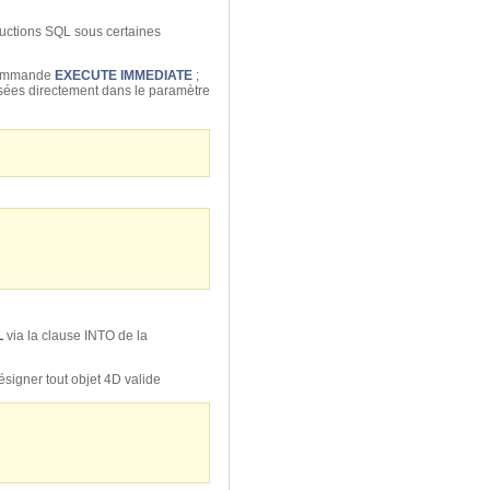
ructions SQL sous certaines
 commande
EXECUTE IMMEDIATE
;
lisées directement dans le paramètre
L
via la clause INTO de la
signer tout objet 4D valide