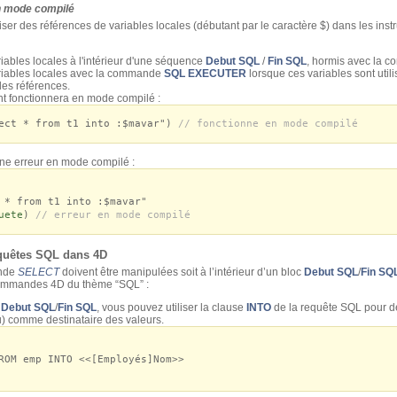
en mode compilé
ser des références de variables locales (débutant par le caractère $) dans les inst
riables locales à l'intérieur d'une séquence
Debut SQL
/
Fin SQL
, hormis avec la
ariables locales avec la commande
SQL EXECUTER
lorsque ces variables sont uti
des références.
nt fonctionnera en mode compilé :
ect * from t1 into :$mavar")
// fonctionne en mode compilé
ne erreur en mode compilé :
 * from t1 into :$mavar"
uete
)
// erreur en mode compilé
quêtes SQL dans 4D
ande
SELECT
doivent être manipulées soit à l’intérieur d’un bloc
Debut SQL
/
Fin SQ
 commandes 4D du thème “SQL” :
e
Debut SQL
/
Fin SQL
, vous pouvez utiliser la clause
INTO
de la requête SQL pour dé
u) comme destinataire des valeurs.
M emp INTO <<[Employés]Nom>>