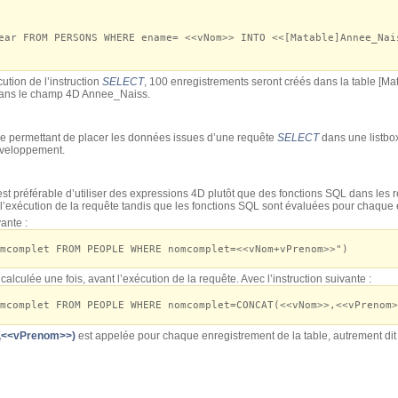
 FROM PERSONS WHERE ename= <<vNom>> INTO <<[Matable]Annee_Nai
ution de l’instruction
SELECT
, 100 enregistrements seront créés dans la table [Mat
 dans le champ 4D Annee_Naiss.
ue permettant de placer les données issues d’une requête
SELECT
dans une listbox
veloppement.
 est préférable d’utiliser des expressions 4D plutôt que des fonctions SQL dans les r
 l’exécution de la requête tandis que les fonctions SQL sont évaluées pour chaque 
ante :
mcomplet FROM PEOPLE WHERE nomcomplet=<<vNom+vPrenom>>")
alculée une fois, avant l’exécution de la requête. Avec l’instruction suivante :
mcomplet FROM PEOPLE WHERE nomcomplet=CONCAT(<<vNom>>,<<vPrenom>
<<vPrenom>>)
est appelée pour chaque enregistrement de la table, autrement dit