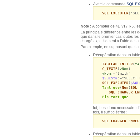
Avec la commande
SQL E
SQL EXECUTER
("SEL
Note :
À
compter de 4D v17 R5, les
La principale différence entre les
que dans le premier cas toutes les
chargé explicitement à l’aide de 
Par exemple, en supposant que la
Récupération dans un table
TABLEAU ENTIER
(
tA
C_TEXTE
(
vNom
)
vNom
:="Smith"
$SQLStm
:="SELECT 
SQL EXECUTER
(
$SQL
Tant que
(
Non
(
SQL 
SQL CHARGER EN
Fin tant que
Ici, il est donc nécessaire
fois, il suffit d’écrire :
SQL CHARGER ENREG
Récupération dans un tablea