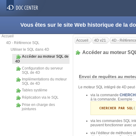
Vous êtes sur le site Web historique de la
Accueil
Accueil
4D v21
4D - Référenc
4D - Référence SQL
Utiliser le SQL dans 4D
Accéder au moteur SQ
Accéder au moteur SQL de
4D
Configuration du serveur
SQL de 4D
Envoi de requêtes au mote
Implémentations du moteur
SQL de 4D
Le moteur SQL intégré de 4D peut ê
Tables système
via la commande
CHERCH
Réplication via le SQL
à la commande. Exemple :
Prise en charge des
CHERCHER PAR SQL
(
jointures
via les commandes SQL int
peuvent fonctionner avec 
via l’éditeur de méthodes s