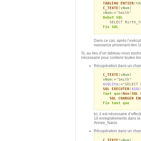
TABLEAU ENTIER
(
tA
C_TEXTE
(
vNom
)
vNom
:="Smith"
Debut SQL
SELECT Birth_Year
Fin SQL
Dans ce cas, après l’exécuti
naissance provenant des 1
Si, au lieu d’un tableau nous sou
nécessaire pour contenir toutes l
Récupération dans un cham
C_TEXTE
(
vNom
)
vNom
:="Smith"
$SQLStm
:="SELECT 
SQL EXECUTER
(
$SQL
Tant que
(
Non
(
SQL 
SQL CHARGER EN
Fin tant que
Ici, il est nécessaire d’ef
10 enregistrements dans la
Annee_Naiss.
Récupération dans un champ
C_TEXTE
(
vNom
)