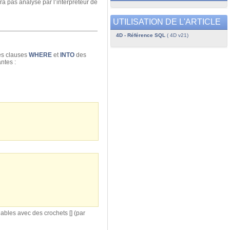
ra pas analysé par l’interpréteur de
UTILISATION DE L'ARTICLE
4D - Référence SQL
( 4D v21)
des clauses
WHERE
et
INTO
des
ntes :
bles avec des crochets [] (par