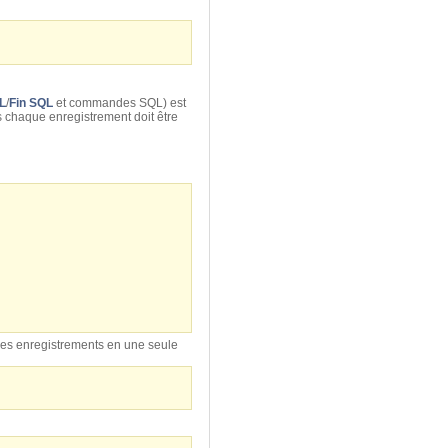
L
/
Fin SQL
et commandes SQL) est
s chaque enregistrement doit être
s les enregistrements en une seule