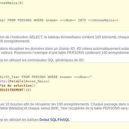
nneeNaiss
;0)
 FROM PERSONS WHERE ename= <<vNom>> INTO <<tAnneeNaiss>>
on de l’instruction
SELECT
, le tableau tAnneeNaiss contient 100 éléments, chaq
00 enregistrements.
haitons récupérer les données dans un champ 4D, 4D créera automatiquement auta
es valeurs. Reprenons l’exemple d’une table PERSONS contenant 100 enregistremen
p en utilisant les commandes SQL génériques de 4D :
Birth_Year FROM PERSONS WHERE ename= <<vNom>>"
Stm
;
[Matable]A
nnee_Naiss)
Fin de selection
))
REGISTREMENT
(10)
fectuer 10 boucles afin de récupérer les 100 enregistrements. Chaque passage dans l
 table [Matable] et chaque valeur Birth_Year récupérée de la table PERSONS sera
 en utilisant les balises
Debut SQL
/
FinSQL
: