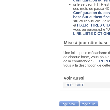
Configuration du ser
si le serveur HTTP est 
des mots de passe 4D 
Configuration du ser
base Sur authentific
structure virtuelle vi
et
FIXER TITRES C
vous au paragraphe "
LIRE LISTE DICTIO
Mise à jour côté base 
Une fois que le mécanisme de
de chaque base, vous pouvez l
de la commande SQL
REPL
vous à la description de ce
Voir aussi
REPLICATE
Page préc.
Page suiv.