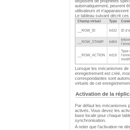
disposent de propriétés spéci
automatiquement, peuvent êtr
utilisateurs et n’apparaissen
Le tableau suivant décrit ces
Champ virtuel
Type
Cont
__ROW_ID
Int32
ID d’
Infor
__ROW_STAMP
Int64
l’enr
Type 
__ROW_ACTION
Int16
l’enr
modif
Lorsque les mécanismes de ré
enregistrement est créé, modi
correspondantes sont autom
virtuels de cet enregistremen
Activation de la répli
Par défaut les mécanismes pe
activés. Vous devez les activ
base locale pour chaque table 
synchronisation.
A noter que l’activation ne dé