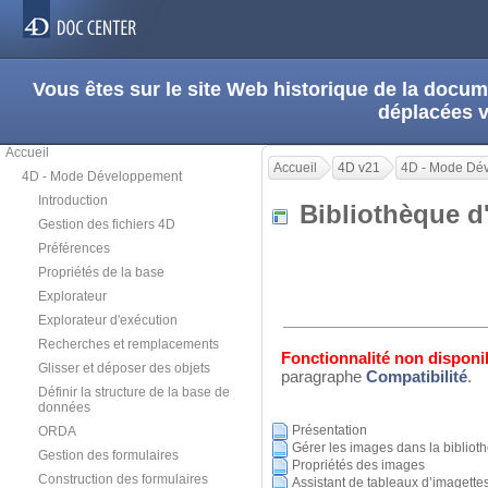
Vous êtes sur le site Web historique de la doc
déplacées 
Accueil
Accueil
4D v21
4D - Mode Dé
4D - Mode Développement
Introduction
Bibliothèque 
Gestion des fichiers 4D
Préférences
Propriétés de la base
Explorateur
Explorateur d'exécution
Recherches et remplacements
Fonctionnalité non disponib
Glisser et déposer des objets
paragraphe
Compatibilité
.
Définir la structure de la base de
données
Présentation
ORDA
Gérer les images dans la bibliot
Gestion des formulaires
Propriétés des images
Construction des formulaires
Assistant de tableaux d’imagette