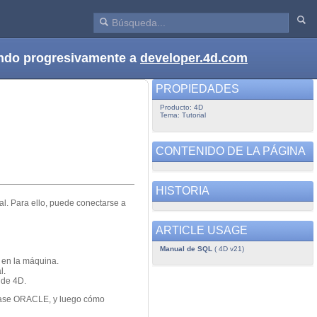
dando progresivamente a
developer.4d.com
PROPIEDADES
Producto: 4D
Tema: Tutorial
CONTENIDO DE LA PÁGINA
HISTORIA
al. Para ello, puede conectarse a
ARTICLE USAGE
Manual de SQL
( 4D v21)
 en la máquina.
l.
 de 4D.
 base ORACLE, y luego cómo