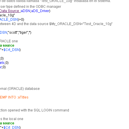
 de datos válida llamada "Test_ORACLE_10g" instalada en el sistema.