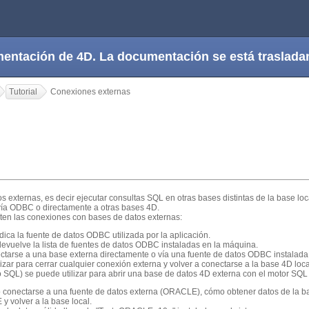
cumentación de 4D. La documentación se está trasla
Tutorial
Conexiones externas
s externas, es decir ejecutar consultas SQL en otras bases distintas de la base loc
 vía ODBC o directamente a otras bases 4D.
en las conexiones con bases de datos externas:
dica la fuente de datos ODBC utilizada por la aplicación.
evuelve la lista de fuentes de datos ODBC instaladas en la máquina.
ctarse a una base externa directamente o vía una fuente de datos ODBC instalada
izar para cerrar cualquier conexión externa y volver a conectarse a la base 4D loca
SQL) se puede utilizar para abrir una base de datos 4D externa con el motor SQL
o conectarse a una fuente de datos externa (ORACLE), cómo obtener datos de la
 volver a la base local.