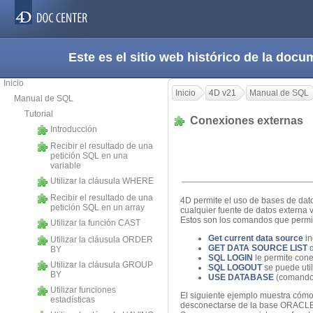
Este es el sitio web histórico de la do
Inicio
Inicio
4D v21
Manual de SQL
Manual de SQL
Tutorial
Conexiones externas
Introducción
Recibir el resultado de una
petición SQL en una
variable
Utilizar la cláusula WHERE
Recibir el resultado de una
4D permite el uso de bases de dato
petición SQL en un array
cualquier fuente de datos externa
Estos son los comandos que permit
Utilizar la función CAST
Get current data source
in
Utilizar la cláusula ORDER
GET DATA SOURCE LIST
d
BY
SQL LOGIN
le permite cone
Utilizar la cláusula GROUP
SQL LOGOUT
se puede util
BY
USE DATABASE
(comando 
Utilizar funciones
El siguiente ejemplo muestra cóm
estadísticas
desconectarse de la base ORACLE y