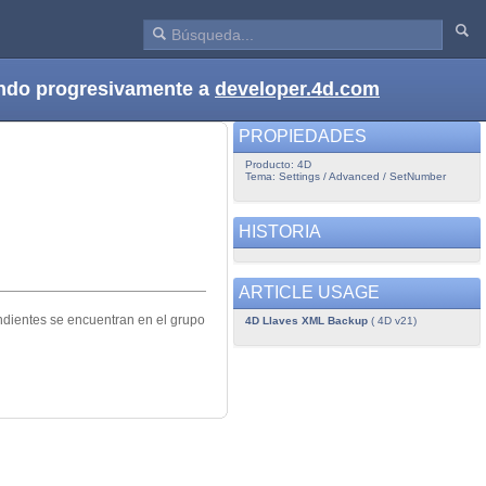
dando progresivamente a
developer.4d.com
PROPIEDADES
Producto: 4D
Tema: Settings / Advanced / SetNumber
HISTORIA
ARTICLE USAGE
ndientes se encuentran en el grupo
4D Llaves XML Backup
( 4D v21)