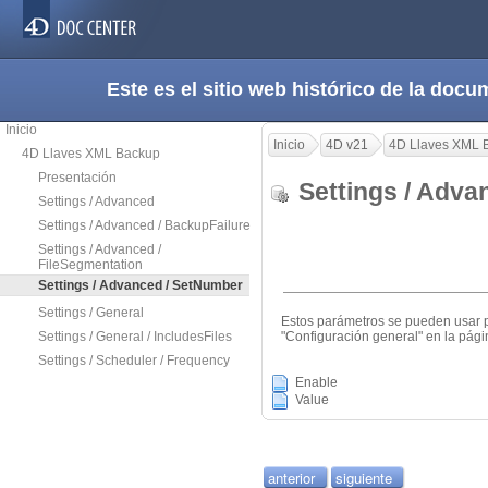
Este es el sitio web histórico de la do
Inicio
Inicio
4D v21
4D Llaves XML 
4D Llaves XML Backup
Presentación
Settings / Adv
Settings / Advanced
Settings / Advanced / BackupFailure
Settings / Advanced /
FileSegmentation
Settings / Advanced / SetNumber
Settings / General
Estos parámetros se pueden usar p
Settings / General / IncludesFiles
"Configuración general" en la pág
Settings / Scheduler / Frequency
Enable
Value
anterior
siguiente