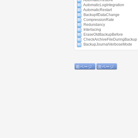
AutomaticRestore
AutomaticLogIntegration
AutomaticRestart
BackupIfDataChange
CompressionRate
Redundancy
Interlacing
EraseOldBackupBefore
CheckArchiveFileDuringBackup
BackupJournalVerboseMode
前ページ
次ページ