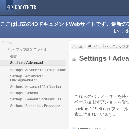
ここは旧式の4DドキュメントWebサイトです。最新
い→
d
ホーム
4D v21
ホーム
バックアップ設
バックアップ設定ファイル
Settings / Ad
概要
Settings / Advanced
Settings / Advanced / BackupFailure
Settings / Advanced /
FileSegmentation
Settings / Advanced / SetNumber
Settings / General
これらのパラメーターを使
Settings / General / IncludesFiles
ベース復旧オプションを管
Settings / Scheduler / Frequency
backup.4DSettings フ
素に含まれています。