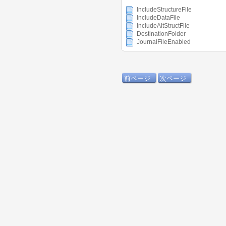
IncludeStructureFile
IncludeDataFile
IncludeAltStructFile
DestinationFolder
JournalFileEnabled
前ページ
次ページ