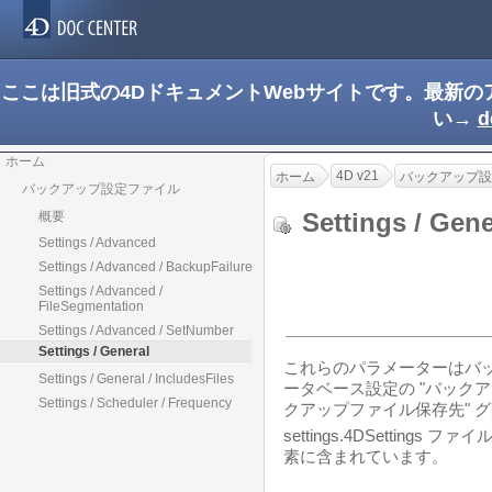
ここは旧式の4DドキュメントWebサイトです。最新
い→
d
ホーム
4D v21
ホーム
バックアップ設
バックアップ設定ファイル
Settings / Ge
概要
Settings / Advanced
Settings / Advanced / BackupFailure
Settings / Advanced /
FileSegmentation
Settings / Advanced / SetNumber
Settings / General
これらのパラメーターはバ
Settings / General / IncludesFiles
ータベース設定の "バックアップ
Settings / Scheduler / Frequency
クアップファイル保存先" 
settings.4DSettings 
素に含まれています。