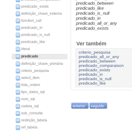
predicado
_between
predicado_exists
predicado
_like
predicado
_is_null
definição_chave_externa
predicado
_in
function_call
predicado
_all_or_any
predicado_in
predicado
_exists
predicado_is_null
predicado_like
Ver também
literal
criterio_pesquisa
predicado
predicado_all_or_any
predicado_between
definição_chave_primária
predicado_comparaison
predicado_exists
criterio_pesquisa
predicado_in
select_item
predicado_is_null
predicado_like
lista_ordem
tipo_datos_sql
nom_sql
anterior
seguido
cadeia_sql
sub_consulta
restrição_tabela
ref_tabela