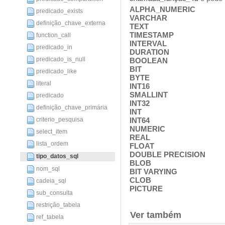
ALPHA_NUMERIC
predicado_exists
VARCHAR
definição_chave_externa
TEXT
TIMESTAMP
function_call
INTERVAL
predicado_in
DURATION
predicado_is_null
BOOLEAN
BIT
predicado_like
BYTE
literal
INT16
SMALLINT
predicado
INT32
definição_chave_primária
INT
criterio_pesquisa
INT64
NUMERIC
select_item
REAL
lista_ordem
FLOAT
DOUBLE PRECISION
tipo_datos_sql
BLOB
nom_sql
BIT VARYING
CLOB
cadeia_sql
PICTURE
sub_consulta
restrição_tabela
Ver também
ref_tabela