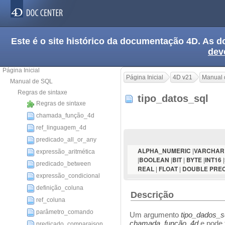
Este é o site histórico da documentação 4D. As
dev
Página Inicial
Página Inicial
4D v21
Manual 
Manual de SQL
Regras de sintaxe
tipo_datos_sql
Regras de sintaxe
chamada_função_4d
ref_linguagem_4d
predicado_all_or_any
|
ALPHA_NUMERIC
VARCHA
expressão_aritmética
|
|
|
|
|
BOOLEAN
BIT
BYTE
INT16
predicado_between
|
|
REAL
FLOAT
DOUBLE PREC
expressão_condicional
definição_coluna
Descrição
ref_coluna
parâmetro_comando
Um argumento
tipo_dados_s
chamada_função_4d
e pode 
predicado_comparaison