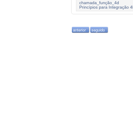
chamada_função_4d
Princípios para Integração 
anterior
seguido