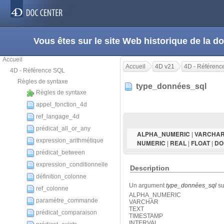
Vous êtes sur le site Web historique de la
Accueil
Accueil
4D v21
4D - Référenc
4D - Référence SQL
Règles de syntaxe
type_données_sql
Règles de syntaxe
appel_fonction_4d
ref_langage_4d
prédicat_all_or_any
|
ALPHA_NUMERIC
VARCHA
expression_arithmétique
|
|
|
NUMERIC
REAL
FLOAT
DO
prédicat_between
expression_conditionnelle
Description
définition_colonne
Un argument
type_données_sql
su
ref_colonne
ALPHA_NUMERIC
paramètre_commande
VARCHAR
TEXT
prédicat_comparaison
TIMESTAMP
INTERVAL