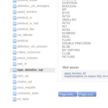
prédicat_exists
DURATION
définition_clé_étrangère
BOOLEAN
BIT
appel_fonction
BYTE
INT16
prédicat_in
SMALLINT
INT32
prédicat_is_null
INT
prédicat_like
INT64
NUMERIC
val_littérale
REAL
FLOAT
prédicat
DOUBLE PRECISION
définition_clé_primaire
BLOB
BIT VARYING
critère_recherche
CLOB
PICTURE
select_élément
liste_tri
Voir aussi
type_données_sql
appel_fonction_4d
nom_sql
Implémentations du moteur SQL de 
chaîne_sql
sous_requête
contrainte_table
Page préc.
Page suiv.
ref_table