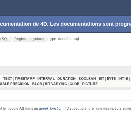
 documentation de 4D. Les documentations sont prog
e SQL
Règles de syntaxe
type_données_sql
|
|
|
|
|
|
|
|
|
R
TEXT
TIMESTAMP
INTERVAL
DURATION
BOOLEAN
BIT
BYTE
INT16
|
|
|
|
UBLE PRECISION
BLOB
BIT VARYING
CLOB
PICTURE
it le mot-clé
AS
dans un
appel_fonction_4d
et peut prendre l'une des valeurs suiva