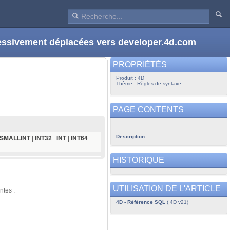
ressivement déplacées vers
developer.4d.com
PROPRIÉTÉS
Produit : 4D
Thème : Règles de syntaxe
PAGE CONTENTS
|
|
|
|
Description
SMALLINT
INT32
INT
INT64
HISTORIQUE
UTILISATION DE L'ARTICLE
ntes :
4D - Référence SQL
( 4D v21)