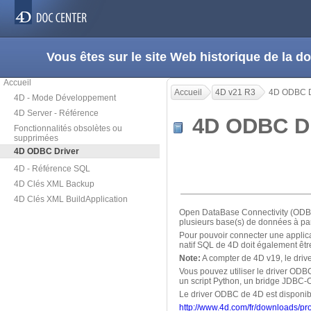
Vous êtes sur le site Web historique de la
Accueil
Accueil
4D v21 R3
4D ODBC D
4D - Mode Développement
4D Server - Référence
4D ODBC D
Fonctionnalités obsolètes ou
supprimées
4D ODBC Driver
4D - Référence SQL
4D Clés XML Backup
4D Clés XML BuildApplication
Open DataBase Connectivity (ODBC) 
plusieurs base(s) de données à part
Pour pouvoir connecter une applic
natif SQL de 4D doit également êtr
Note:
A compter de 4D v19, le dri
Vous pouvez utiliser le driver OD
un script Python, un bridge JDBC-
Le driver ODBC de 4D est disponibl
http://www.4d.com/fr/downloads/pr