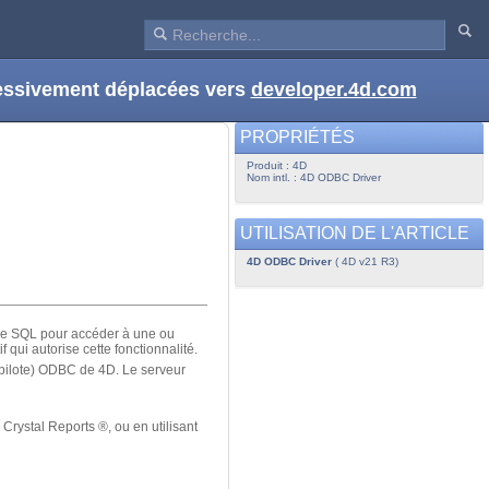
ressivement déplacées vers
developer.4d.com
PROPRIÉTÉS
Produit : 4D
Nom intl. : 4D ODBC Driver
UTILISATION DE L'ARTICLE
4D ODBC Driver
( 4D v21 R3)
 le SQL pour accéder à une ou
 qui autorise cette fonctionnalité.
pilote) ODBC de 4D. Le serveur
rystal Reports ®, ou en utilisant