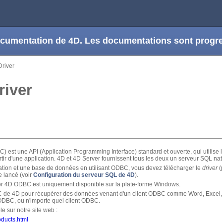
 documentation de 4D. Les documentations sont prog
river
river
est une API (Application Programming Interface) standard et ouverte, qui utilise
ir d'une application. 4D et 4D Server fournissent tous les deux un serveur SQL natif
ation et une base de données en utilisant ODBC, vous devez télécharger le
driver
(
e lancé (voir
Configuration du serveur SQL de 4D
).
ver 4D ODBC est uniquement disponible sur la plate-forme Windows.
BC de 4D pour récupérer des données venant d'un client ODBC comme Word, Excel, C
ODBC, ou n'importe quel client ODBC.
e sur notre site web :
oducts.html