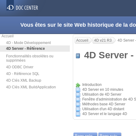
Vous êtes sur le site Web historique de la
Accueil
Accueil
4D v21 R3
4D Server 
4D - Mode Développement
4D Server - Référence
4D Server 
Fonctionnalités obsolètes ou
supprimées
4D ODBC Driver
4D - Référence SQL
4D Clés XML Backup
Introduction
4D Clés XML BuildApplication
4D Server en 10 minutes
Utilisation de 4D Server
Fenêtre d'administration de 4D 
Méthodes base 4D Server
Utilisation d'un 4D distant
4D Server et le langage 4D
Page préc.
Page suiv.