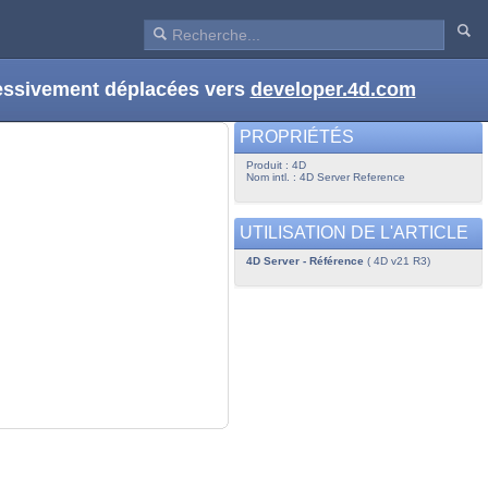
ressivement déplacées vers
developer.4d.com
PROPRIÉTÉS
Produit : 4D
Nom intl. : 4D Server Reference
UTILISATION DE L'ARTICLE
4D Server - Référence
( 4D v21 R3)