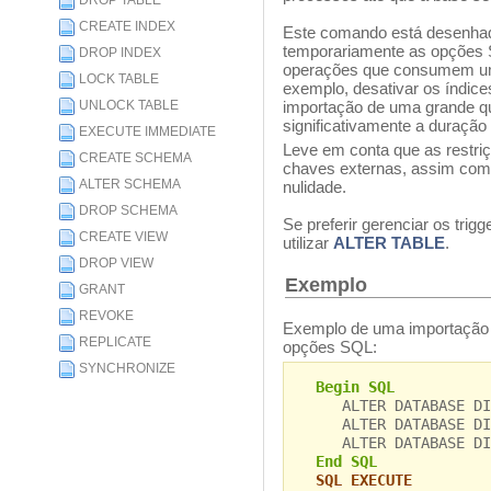
DROP TABLE
CREATE INDEX
Este comando está desenhado 
temporariamente as opções S
DROP INDEX
operações que consumem uma
LOCK TABLE
exemplo, desativar os índice
UNLOCK TABLE
importação de uma grande qu
significativamente a duração
EXECUTE IMMEDIATE
Leve em conta que as restri
CREATE SCHEMA
chaves externas, assim como 
ALTER SCHEMA
nulidade.
DROP SCHEMA
Se preferir gerenciar os trig
CREATE VIEW
utilizar
ALTER TABLE
.
DROP VIEW
Exemplo
GRANT
REVOKE
Exemplo de uma importação 
REPLICATE
opções SQL:
SYNCHRONIZE
Begin SQL
ALTER DATABASE DIS
ALTER DATABASE DIS
ALTER DATABASE DIS
End SQL
SQL EXECUTE