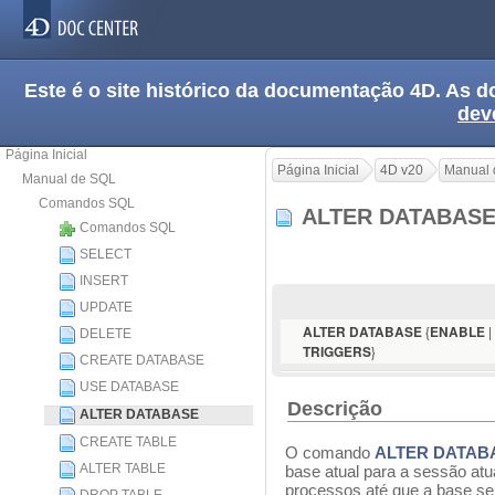
Este é o site histórico da documentação 4D. As
dev
Página Inicial
Página Inicial
4D v20
Manual 
Manual de SQL
Comandos SQL
ALTER DATABAS
Comandos SQL
SELECT
INSERT
UPDATE
{
|
ALTER DATABASE
ENABLE
DELETE
}
TRIGGERS
CREATE DATABASE
USE DATABASE
Descrição
ALTER DATABASE
CREATE TABLE
O comando
ALTER DATAB
ALTER TABLE
base atual para a sessão atu
processos até que a base se 