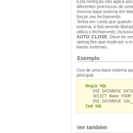
Esta restrição não aplica a
diferentes processos de um
mesma base externa em leitu
forçar seu fechamento.
Tenha em conta que quando 
externa, é fisicamente liber
utiliza o fechamento, inclus
AUTO_CLOSE
. Deve ter e
operações que implicam a m
bases externas.
Exemplo
Uso de uma base externa par
principal:
Begin SQL
USE DATABASE DATAFI
SELECT Name FROM e
USE DATABASE SQL_I
End SQL
Ver também