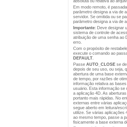
absoluta ou relativa ao arqui
Em modo remoto, é passada
parâmetro designa a via de 
servidor. Se omitida ou se 
parâmetro designa a via de 
Importante
: Deve designar 
sistema de controle de acess
atribuição de uma senha ao 
erro.
Com o propósito de restabele
execute o comando ao passa
DEFAULT
.
Passe
AUTO_CLOSE
se des
depois de seu uso, ou seja, 
abertura de uma base exter
de tempo, por razões de ot
informação relativa as bases
usuário. Esta informação s
a aplicação 4D. As abertura
portanto mais rápidas. No e
externas entre várias aplic
segue aberto em leitura/escri
utilize. Se várias aplicaçõe
ao mesmo tempo, passe a p
fisicamente a base externa d