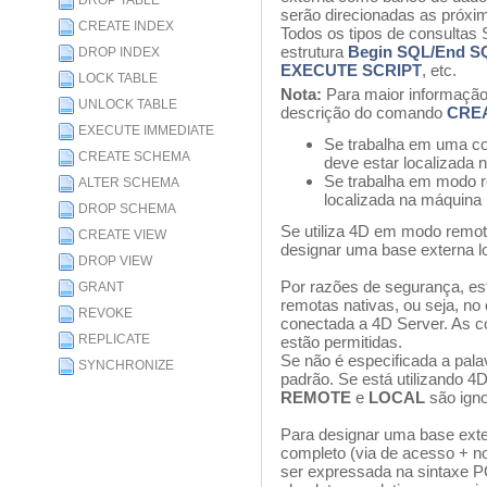
DROP TABLE
serão direcionadas as próxi
CREATE INDEX
Todos os tipos de consultas 
estrutura
Begin SQL/End S
DROP INDEX
EXECUTE SCRIPT
, etc.
LOCK TABLE
Nota:
Para maior informação
UNLOCK TABLE
descrição do comando
CRE
EXECUTE IMMEDIATE
Se trabalha em uma co
CREATE SCHEMA
deve estar localizada
Se trabalha em modo r
ALTER SCHEMA
localizada na máquina 
DROP SCHEMA
Se utiliza 4D em modo remot
CREATE VIEW
designar uma base externa l
DROP VIEW
Por razões de segurança, e
GRANT
remotas nativas, ou seja, n
REVOKE
conectada a 4D Server. As 
REPLICATE
estão permitidas.
Se não é especificada a pal
SYNCHRONIZE
padrão. Se está utilizando 4
REMOTE
e
LOCAL
são ign
Para designar uma base exter
completo (via de acesso + n
ser expressada na sintaxe P