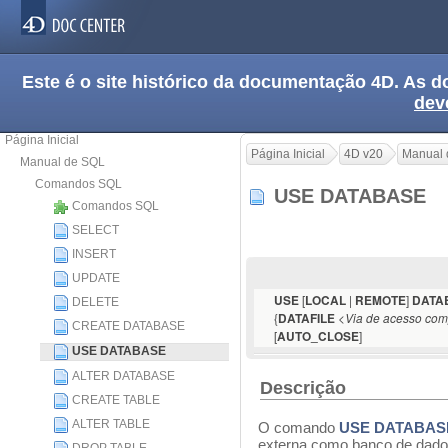
Este é o site histórico da documentação 4D. As
dev
Página Inicial
Página Inicial
4D v20
Manual 
Manual de SQL
Comandos SQL
USE DATABASE
Comandos SQL
SELECT
INSERT
UPDATE
[
|
]
USE
LOCAL
REMOTE
DATA
DELETE
{
<
DATAFILE
Via de acesso com
CREATE DATABASE
[
]
AUTO_CLOSE
USE DATABASE
ALTER DATABASE
Descrição
CREATE TABLE
ALTER TABLE
O comando
USE DATABAS
externa como banco de dados