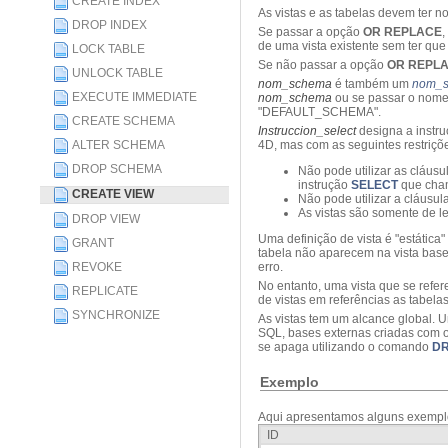
CREATE INDEX
As vistas e as tabelas devem ter n
DROP INDEX
Se passar a opção
OR REPLACE
,
de uma vista existente sem ter que a
LOCK TABLE
Se não passar a opção
OR REPL
UNLOCK TABLE
nom_schema
é também um
nom_s
EXECUTE IMMEDIATE
nom_schema
ou se passar o nome
"DEFAULT_SCHEMA".
CREATE SCHEMA
Instruccion_select
designa a instr
ALTER SCHEMA
4D, mas com as seguintes restriçõ
DROP SCHEMA
Não pode utilizar as cláus
instrução
SELECT
que cham
CREATE VIEW
Não pode utilizar a cláusul
As vistas são somente de l
DROP VIEW
Uma definição de vista é "estática
GRANT
tabela não aparecem na vista base
REVOKE
erro.
No entanto, uma vista que se refer
REPLICATE
de vistas em referências as tabelas
SYNCHRONIZE
As vistas tem um alcance global. 
SQL, bases externas criadas com
se apaga utilizando o comando
DR
Exemplo
Aqui apresentamos alguns exemplo
ID