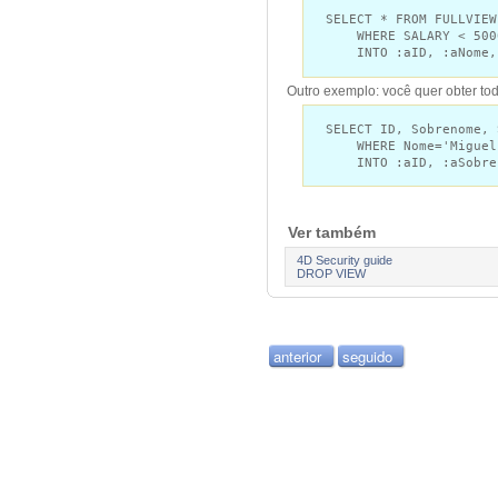
SELECT * FROM FULLVIEW
WHERE SALARY < 500
INTO :aID, :aNome, :
Outro exemplo: você quer obter to
SELECT ID, Sobrenome, 
WHERE Nome='Miguel
INTO :aID, :aSobren
Ver também
4D Security guide
DROP VIEW
anterior
seguido