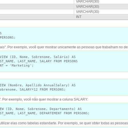
VARCHAR(30)
VARCHAR(30)
VARCHAR(30)
INT
S
RSONS;
ntais". Por exemplo, você quer mostrar unicamente as pessoas que trabalham no d
VIEW (ID, Nome, Sobrenome, Salário) AS
ME, LAST_NAME, SALARY FROM PERSONS
= 'Marketing';
IEW (Nombre, Apellido AnnualSalary) AS
nome, SALARY*12 FROM PERSONS;
is". Por exemplo, você não quer mostrar a coluna SALARY:
EW (ID, Nome, Sobrenome, Departamento) AS
ME, LAST_NAME, DEPARTEMENT FROM PERSONS;
utilizar elas como tabelas estandarte. Por exemplo, se quer obter todas as pessoas