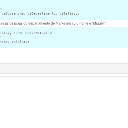
0
aSobrenome, :aDepartamento, :aSalário;
das as pessoas do departamento de Marketing cujo nome é "Miguel":
Salary FROM HORIZONTALVIEW
'
ome, :aSalary;