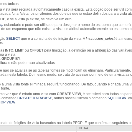
omes únicos.
 a vista será recriada automaticamente caso já exista. Esta opção pode ser útil co
pagar/criar/afetar os privilégios dos objetos que já estão definidos para a vista at
ACE
, e se a vista já existe, se devolve um erro.
ql
estandarte e pode ser utilizado para designar o nome do esquema que conterá a
 de um esquema que não existe, a vista se atribui automaticamente ao esquema 
ução
SELECT
que é a consulta de definição da vista. A
Instruccion_select
é a mesm
es:
ulas
INTO
,
LIMIT
ou
OFFSET
pela limitação, a definição ou a atribuição das variáv
a a vista.
a
GROUP BY
.
eitura e não podem ser atualizadas.
" e não se atualiza se as tabelas fontes se modificam ou eliminam. Particularmente
ada nesta tabela. Do mesmo modo, se trata de acessar por meio de uma vista as 
e a uma vista fonte eliminada seguirá funcionando. De fato, quando é criada uma vi
 fonte.
Uma vez que é criada uma vista com
CREATE VIEW
, é acessível para todas as par
 o comando
CREATE DATABASE
, outras bases utilizam o comando
SQL LOGIN
, e
OP VIEW
.
s de definições de vista baseados na tabela PEOPLE que contém as seguintes co
INT64