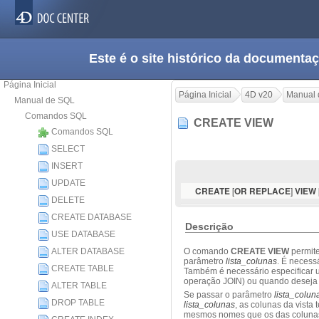
Este é o site histórico da documen
Página Inicial
Página Inicial
4D v20
Manual 
Manual de SQL
Comandos SQL
CREATE VIEW
Comandos SQL
SELECT
INSERT
UPDATE
[
]
CREATE
OR REPLACE
VIEW
DELETE
CREATE DATABASE
Descrição
USE DATABASE
ALTER DATABASE
O comando
CREATE VIEW
permite
parâmetro
lista_colunas
. É necess
CREATE TABLE
Também é necessário especificar 
operação JOIN) ou quando deseja u
ALTER TABLE
Se passar o parâmetro
lista_colun
DROP TABLE
lista_colunas
, as colunas da vista 
mesmos nomes que os das coluna