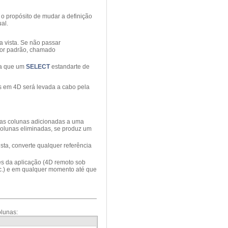
m o propósito de mudar a definição
ual.
 vista. Se não passar
por padrão, chamado
a que um
SELECT
estandarte de
eis em 4D será levada a cabo pela
, as colunas adicionadas a uma
colunas eliminadas, se produz um
sta, converte qualquer referência
tes da aplicação (4D remoto sob
tc.) e em qualquer momento até que
lunas: