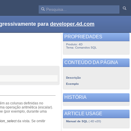
ogressivamente para
developer.4d.com
PROPRIEDADES
Produto: 4D
Tema: Comandos SQL
CONTEÚDO DA PÁGINA
Descrição
Exemplo
HISTÓRIA
tém as colunas definidas no
ma operação aritmética (escalar).
me (por exemplo, durante uma
ARTICLE USAGE
cion_select
da vista. Se omitir
Manual de SQL
( 4D v20)