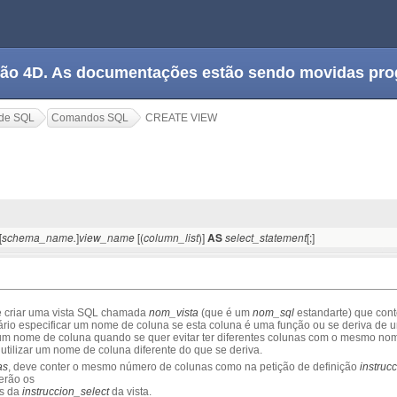
tação 4D. As documentações estão sendo movidas pr
de SQL
Comandos SQL
CREATE VIEW
[
]
[(
)]
[;]
schema_name.
view_name
column_list
AS
select_statement
 criar uma vista SQL chamada
nom_vista
(que é um
nom_sql
estandarte) que con
ário especificar um nome de coluna se esta coluna é uma função ou se deriva de u
um nome de coluna quando se quer evitar ter diferentes colunas com o mesmo no
tilizar um nome de coluna diferente do que se deriva.
as
, deve conter o mesmo número de colunas como na petição de definição
instruc
terão os
s da
instruccion_select
da vista.