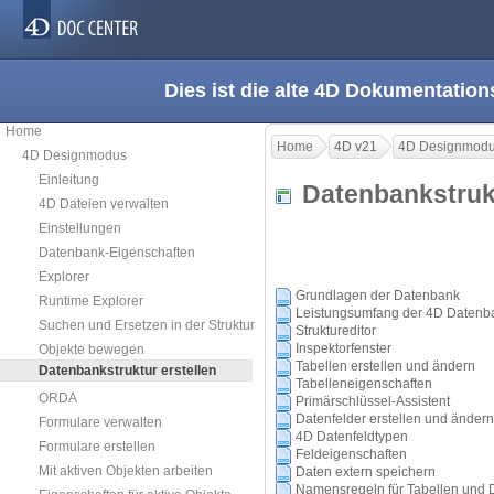
Dies ist die alte 4D Dokumentation
Home
Home
4D v21
4D Designmod
4D Designmodus
Einleitung
Datenbankstruk
4D Dateien verwalten
Einstellungen
Datenbank-Eigenschaften
Explorer
Grundlagen der Datenbank
Runtime Explorer
Leistungsumfang der 4D Datenb
Suchen und Ersetzen in der Struktur
Struktureditor
Inspektorfenster
Objekte bewegen
Tabellen erstellen und ändern
Datenbankstruktur erstellen
Tabelleneigenschaften
ORDA
Primärschlüssel-Assistent
Datenfelder erstellen und ändern
Formulare verwalten
4D Datenfeldtypen
Formulare erstellen
Feldeigenschaften
Mit aktiven Objekten arbeiten
Daten extern speichern
Namensregeln für Tabellen und 