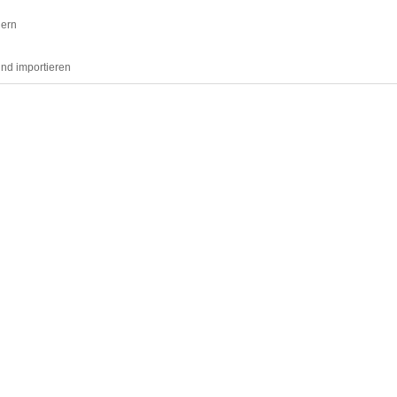
dern
und importieren