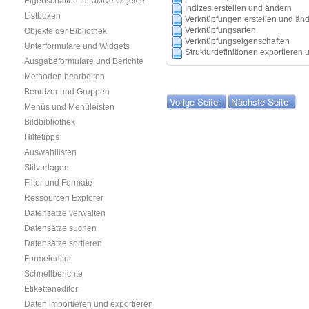
Eigenschaften für aktive Objekte
Indizes erstellen und ändern
Listboxen
Verknüpfungen erstellen und än
Verknüpfungsarten
Objekte der Bibliothek
Verknüpfungseigenschaften
Unterformulare und Widgets
Strukturdefinitionen exportieren 
Ausgabeformulare und Berichte
Methoden bearbeiten
Benutzer und Gruppen
Vorige Seite
Nächste Seite
Menüs und Menüleisten
Bildbibliothek
Hilfetipps
Auswahllisten
Stilvorlagen
Filter und Formate
Ressourcen Explorer
Datensätze verwalten
Datensätze suchen
Datensätze sortieren
Formeleditor
Schnellberichte
Etiketteneditor
Daten importieren und exportieren