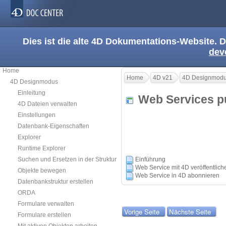
Dies ist die alte 4D Dokumentations-Website. D
dev
Home
Home
4D v21
4D Designmod
4D Designmodus
Einleitung
Web Services pu
4D Dateien verwalten
Einstellungen
Datenbank-Eigenschaften
Explorer
Runtime Explorer
Suchen und Ersetzen in der Struktur
Einführung
Web Service mit 4D veröffentlich
Objekte bewegen
Web Service in 4D abonnieren
Datenbankstruktur erstellen
ORDA
Formulare verwalten
Vorige Seite
Nächste Seite
Formulare erstellen