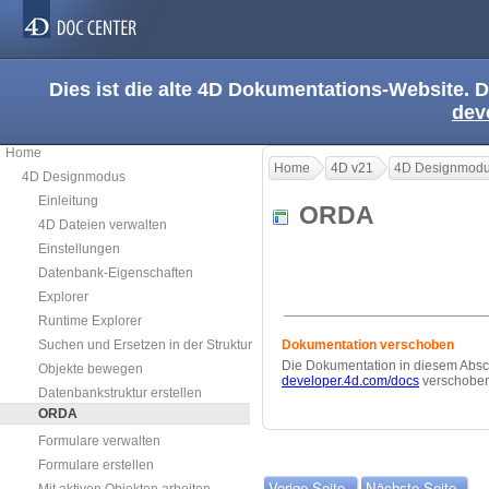
Dies ist die alte 4D Dokumentations-Website. D
dev
Home
Home
4D v21
4D Designmod
4D Designmodus
Einleitung
ORDA
4D Dateien verwalten
Einstellungen
Datenbank-Eigenschaften
Explorer
Runtime Explorer
Suchen und Ersetzen in der Struktur
Dokumentation verschoben
Die Dokumentation in diesem Absch
Objekte bewegen
developer.4d.com/docs
verschoben
Datenbankstruktur erstellen
ORDA
Formulare verwalten
Formulare erstellen
Vorige Seite
Nächste Seite