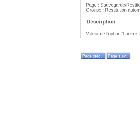
Page : Sauvegarde/Restitu
Groupe : Restitution autom
Description
Valeur de l’option “Lancer 
Page préc.
Page suiv.