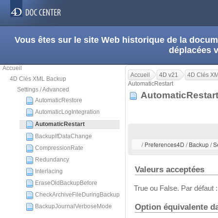
Vous êtes sur le site Web historique de la doc
déplacées 
Accueil
Accueil
4D v21
4D Clés X
4D Clés XML Backup
AutomaticRestart
Settings / Advanced
AutomaticResta
AutomaticRestore
AutomaticLogIntegration
AutomaticRestart
BackupIfDataChange
/ Preferences4D / Backup / S
CompressionRate
Redundancy
Valeurs acceptées
Interlacing
EraseOldBackupBefore
True ou False. Par défaut :
CheckArchiveFileDuringBackup
Option équivalente d
BackupJournalVerboseMode