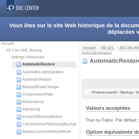
Vous êtes sur le site Web historique de la doc
déplacées 
Accueil
Accueil
4D v21
4D Clés X
4D Clés XML Backup
AutomaticRestore
Settings / Advanced
AutomaticResto
AutomaticRestore
AutomaticLogIntegration
AutomaticRestart
BackupIfDataChange
/ Preferences4D / Backup / S
CompressionRate
Redundancy
Valeurs acceptées
Interlacing
EraseOldBackupBefore
True ou False. Par défaut :
CheckArchiveFileDuringBackup
Option équivalente d
BackupJournalVerboseMode