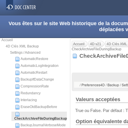
Vous êtes sur le site Web historique de la doc
déplacées 
Accueil
Accueil
4D v21
4D Clés XML
4D Clés XML Backup
CheckArchiveFileDuringBackup
Settings / Advanced
CheckArchiveFil
AutomaticRestore
AutomaticLogIntegration
AutomaticRestart
BackupIfDataChange
/ Preferences4D / Backup / Se
CompressionRate
Redundancy
Valeurs acceptées
Interlacing
EraseOldBackupBefore
True ou False. Par défaut : T
CheckArchiveFileDuringBackup
Option équivalente d
BackupJournalVerboseMode