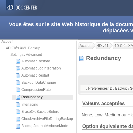
Vous êtes sur le site Web historique de la doc
déplacées 
Accueil
Accueil
4D v21
4D Clés X
4D Clés XML Backup
Settings / Advanced
Redundancy
AutomaticRestore
AutomaticLogIntegration
AutomaticRestart
BackupIfDataChange
/ Preferences4D / Backup / 
CompressionRate
Redundancy
Valeurs acceptées
Interlacing
EraseOldBackupBefore
None, Low, Medium ou High
CheckArchiveFileDuringBackup
Option équivalente d
BackupJournalVerboseMode