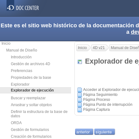
Este es el sitio web histórico de la documentación
a
de
Inicio
Inicio
4D v21
Manual de Dise
Manual de Diseño
Introducción
Explorador de 
Gestión de archivos 4D
Preferencias
Propiedades de la base
Explorador
Acceder al Explorador de ejecuc
Explorador de ejecución
Página Seguimiento
Buscar y reemplazar
Página Proceso
Página Punto de interrupción
Arrastrar y soltar objetos
Página Captura
Definir la estructura de la base de
datos
ORDA
Gestión de formularios
anterior
siguiente
Creación de formularios