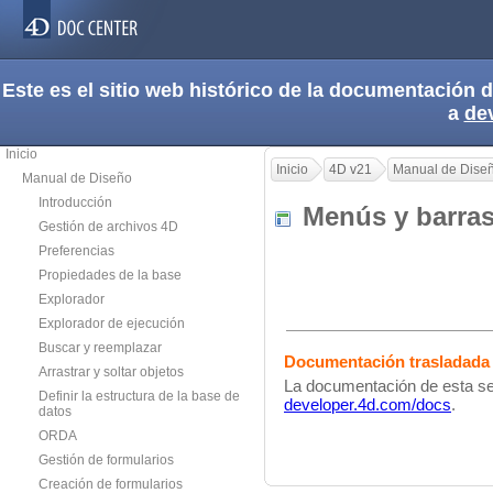
Este es el sitio web histórico de la documentación
a
de
Inicio
Inicio
4D v21
Manual de Dise
Manual de Diseño
Introducción
Menús y barr
Gestión de archivos 4D
Preferencias
Propiedades de la base
Explorador
Explorador de ejecución
Buscar y reemplazar
Documentación trasladada
Arrastrar y soltar objetos
La documentación de esta sec
Definir la estructura de la base de
developer.4d.com/docs
.
datos
ORDA
Gestión de formularios
Creación de formularios