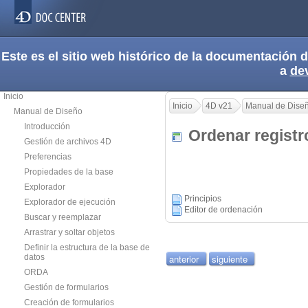
Este es el sitio web histórico de la documentación
a
de
Inicio
Inicio
4D v21
Manual de Dise
Manual de Diseño
Introducción
Ordenar regis
Gestión de archivos 4D
Preferencias
Propiedades de la base
Explorador
Principios
Explorador de ejecución
Editor de ordenación
Buscar y reemplazar
Arrastrar y soltar objetos
Definir la estructura de la base de
datos
anterior
siguiente
ORDA
Gestión de formularios
Creación de formularios