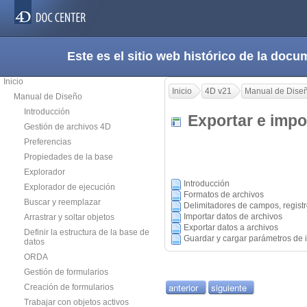
Este es el sitio web histórico de la do
Inicio
Inicio
4D v21
Manual de Dise
Manual de Diseño
Introducción
Exportar e imp
Gestión de archivos 4D
Preferencias
Propiedades de la base
Explorador
Introducción
Explorador de ejecución
Formatos de archivos
Buscar y reemplazar
Delimitadores de campos, registr
Importar datos de archivos
Arrastrar y soltar objetos
Exportar datos a archivos
Definir la estructura de la base de
Guardar y cargar parámetros de 
datos
ORDA
Gestión de formularios
anterior
siguiente
Creación de formularios
Trabajar con objetos activos