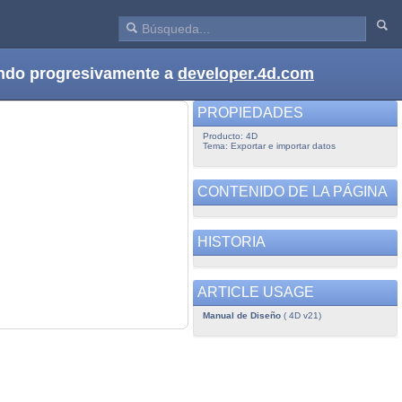
dando progresivamente a
developer.4d.com
PROPIEDADES
Producto: 4D
Tema: Exportar e importar datos
CONTENIDO DE LA PÁGINA
HISTORIA
ARTICLE USAGE
Manual de Diseño
( 4D v21)